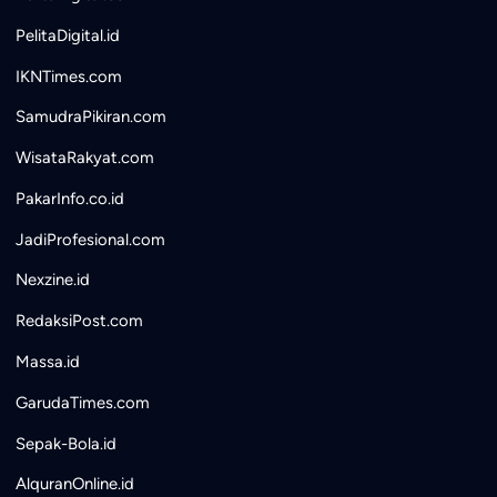
PelitaDigital.id
IKNTimes.com
SamudraPikiran.com
WisataRakyat.com
PakarInfo.co.id
JadiProfesional.com
Nexzine.id
RedaksiPost.com
Massa.id
GarudaTimes.com
Sepak-Bola.id
AlquranOnline.id