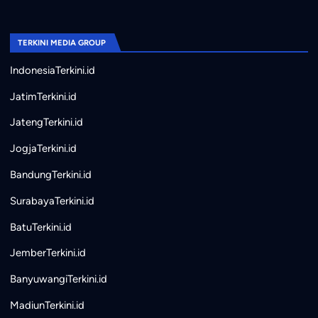
TERKINI MEDIA GROUP
IndonesiaTerkini.id
JatimTerkini.id
JatengTerkini.id
JogjaTerkini.id
BandungTerkini.id
SurabayaTerkini.id
BatuTerkini.id
JemberTerkini.id
BanyuwangiTerkini.id
MadiunTerkini.id