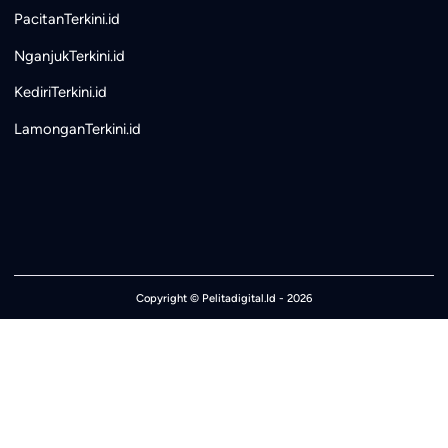
PacitanTerkini.id
NganjukTerkini.id
KediriTerkini.id
LamonganTerkini.id
Copyright ©
Pelitadigital.Id
- 2026