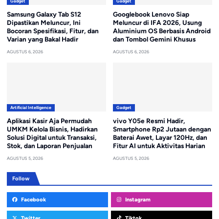
Gadget
Gadget
Samsung Galaxy Tab S12
Googlebook Lenovo Siap
Dipastikan Meluncur, Ini
Meluncur di IFA 2026, Usung
Bocoran Spesifikasi, Fitur, dan
Aluminium OS Berbasis Android
Varian yang Bakal Hadir
dan Tombol Gemini Khusus
AGUSTUS 6, 2026
AGUSTUS 6, 2026
Artificial Intelligence
Gadget
Aplikasi Kasir Aja Permudah
vivo Y05e Resmi Hadir,
UMKM Kelola Bisnis, Hadirkan
Smartphone Rp2 Jutaan dengan
Solusi Digital untuk Transaksi,
Baterai Awet, Layar 120Hz, dan
Stok, dan Laporan Penjualan
Fitur AI untuk Aktivitas Harian
AGUSTUS 5, 2026
AGUSTUS 5, 2026
Follow
Facebook
Instagram
Twitter
Tiktok