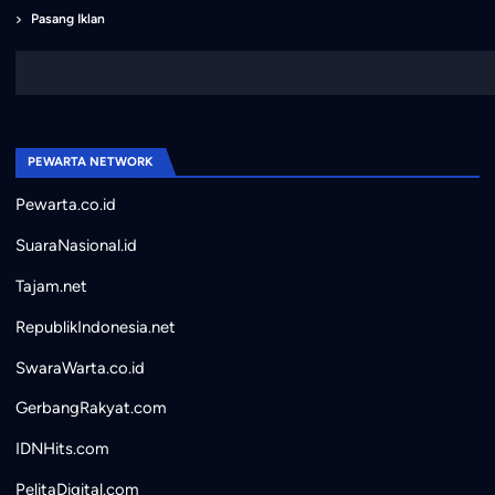
Pasang Iklan
PEWARTA NETWORK
Pewarta.co.id
SuaraNasional.id
Tajam.net
RepublikIndonesia.net
SwaraWarta.co.id
GerbangRakyat.com
IDNHits.com
PelitaDigital.com