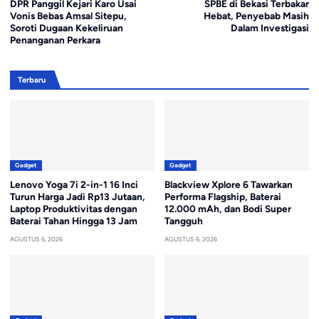
DPR Panggil Kejari Karo Usai
SPBE di Bekasi Terbakar
Vonis Bebas Amsal Sitepu,
Hebat, Penyebab Masih
Soroti Dugaan Kekeliruan
Dalam Investigasi
Penanganan Perkara
Terbaru
Gadget
Gadget
Lenovo Yoga 7i 2-in-1 16 Inci
Blackview Xplore 6 Tawarkan
Turun Harga Jadi Rp13 Jutaan,
Performa Flagship, Baterai
Laptop Produktivitas dengan
12.000 mAh, dan Bodi Super
Baterai Tahan Hingga 13 Jam
Tangguh
AGUSTUS 6, 2026
AGUSTUS 6, 2026