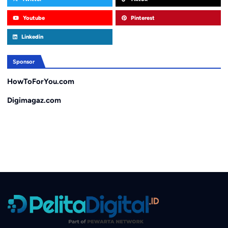
Youtube
Pinterest
Linkedin
Sponsor
HowToForYou.com
Digimagaz.com