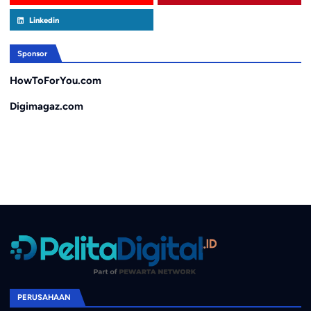
Linkedin
Sponsor
HowToForYou.com
Digimagaz.com
PERUSAHAAN