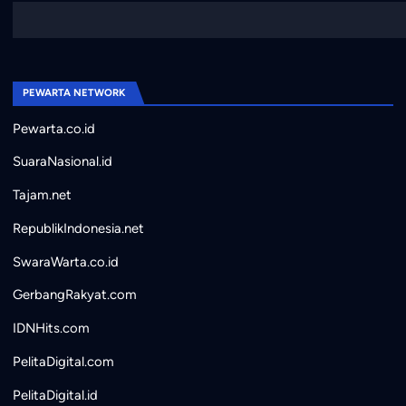
PEWARTA NETWORK
Pewarta.co.id
SuaraNasional.id
Tajam.net
RepublikIndonesia.net
SwaraWarta.co.id
GerbangRakyat.com
IDNHits.com
PelitaDigital.com
PelitaDigital.id