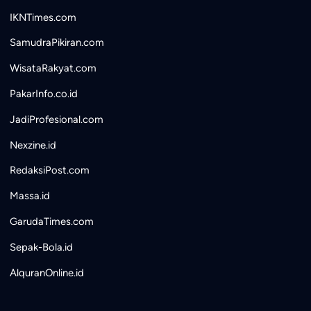
IKNTimes.com
SamudraPikiran.com
WisataRakyat.com
PakarInfo.co.id
JadiProfesional.com
Nexzine.id
RedaksiPost.com
Massa.id
GarudaTimes.com
Sepak-Bola.id
AlquranOnline.id