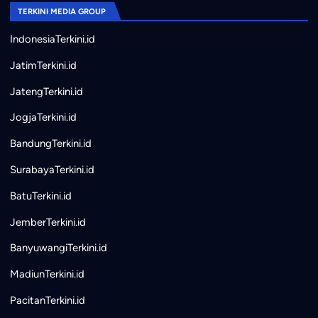
TERKINI MEDIA GROUP
IndonesiaTerkini.id
JatimTerkini.id
JatengTerkini.id
JogjaTerkini.id
BandungTerkini.id
SurabayaTerkini.id
BatuTerkini.id
JemberTerkini.id
BanyuwangiTerkini.id
MadiunTerkini.id
PacitanTerkini.id