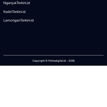
NganjukTerkini.id
KediriTerkini.id
LamonganTerkini.id
Copyright ©
Pelitadigital.Id
- 2026