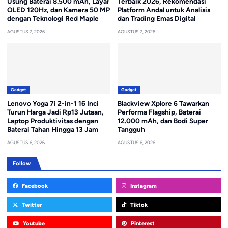
Usung Baterai 8.500 mAh, Layar
Terbaik 2026, Rekomendasi
OLED 120Hz, dan Kamera 50 MP
Platform Andal untuk Analisis
dengan Teknologi Red Maple
dan Trading Emas Digital
AGUSTUS 7, 2026
AGUSTUS 7, 2026
Gadget
Gadget
Lenovo Yoga 7i 2-in-1 16 Inci
Blackview Xplore 6 Tawarkan
Turun Harga Jadi Rp13 Jutaan,
Performa Flagship, Baterai
Laptop Produktivitas dengan
12.000 mAh, dan Bodi Super
Baterai Tahan Hingga 13 Jam
Tangguh
AGUSTUS 6, 2026
AGUSTUS 6, 2026
Follow
Facebook
Instagram
Twitter
Tiktok
Youtube
Pinterest