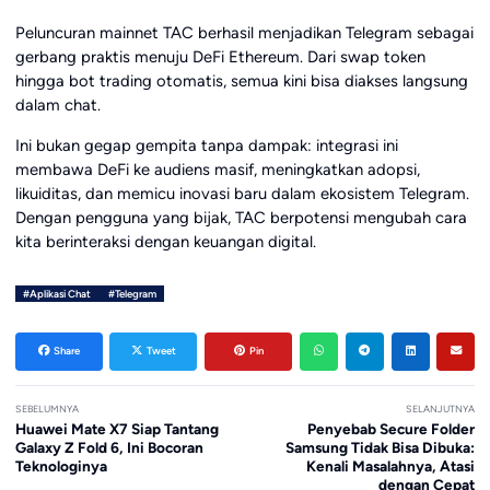
Peluncuran mainnet TAC berhasil menjadikan Telegram sebagai
gerbang praktis menuju DeFi Ethereum. Dari swap token
hingga bot trading otomatis, semua kini bisa diakses langsung
dalam chat.
Ini bukan gegap gempita tanpa dampak: integrasi ini
membawa DeFi ke audiens masif, meningkatkan adopsi,
likuiditas, dan memicu inovasi baru dalam ekosistem Telegram.
Dengan pengguna yang bijak, TAC berpotensi mengubah cara
kita berinteraksi dengan keuangan digital.
#Aplikasi Chat
#Telegram
Share
Tweet
Pin
SEBELUMNYA
SELANJUTNYA
Huawei Mate X7 Siap Tantang
Penyebab Secure Folder
Galaxy Z Fold 6, Ini Bocoran
Samsung Tidak Bisa Dibuka:
Teknologinya
Kenali Masalahnya, Atasi
dengan Cepat