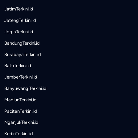
JatimTerkini.id
JatengTerkini.id
JogjaTerkini.id
BandungTerkini.id
SurabayaTerkini.id
BatuTerkini.id
JemberTerkini.id
BanyuwangiTerkini.id
MadiunTerkini.id
PacitanTerkini.id
NganjukTerkini.id
KediriTerkini.id