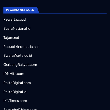
PEWARTA NETWORK
Pewarta.co.id
SuaraNasional.id
Tajam.net
RepublikIndonesia.net
SwaraWarta.co.id
GerbangRakyat.com
IDNHits.com
PelitaDigital.com
PelitaDigital.id
IKNTimes.com
SamudraPikiran.com