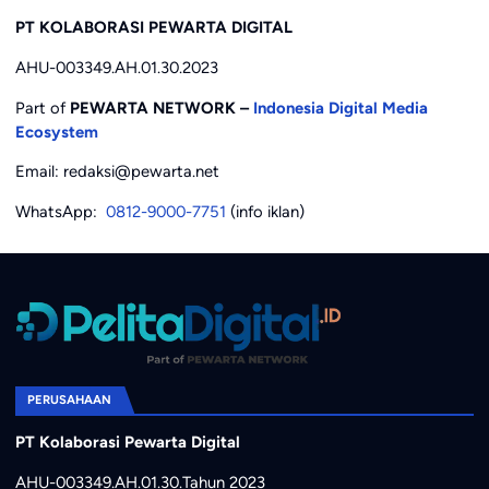
PT KOLABORASI PEWARTA DIGITAL
AHU-003349.AH.01.30.2023
Part of
PEWARTA NETWORK –
Indonesia Digital Media
Ecosystem
Email: redaksi@pewarta.net
WhatsApp:
0812-9000-7751
(info iklan)
PERUSAHAAN
PT Kolaborasi Pewarta Digital
AHU-003349.AH.01.30.Tahun 2023