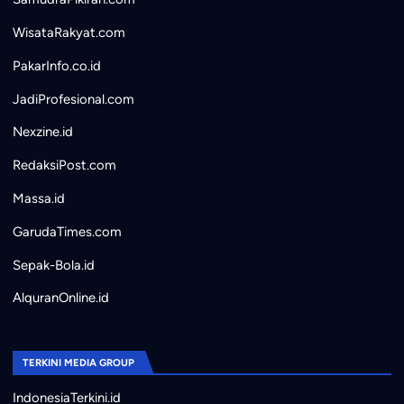
WisataRakyat.com
PakarInfo.co.id
JadiProfesional.com
Nexzine.id
RedaksiPost.com
Massa.id
GarudaTimes.com
Sepak-Bola.id
AlquranOnline.id
TERKINI MEDIA GROUP
IndonesiaTerkini.id