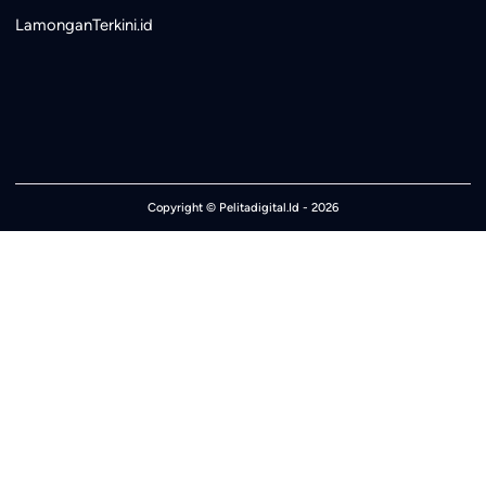
LamonganTerkini.id
Copyright ©
Pelitadigital.Id
- 2026