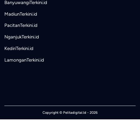
BanyuwangiTerkini.id
MadiunTerkini.id
PacitanTerkini.id
NganjukTerkini.id
KediriTerkini.id
LamonganTerkini.id
Copyright ©
Pelitadigital.Id
- 2026