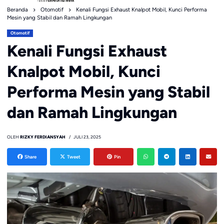
Beranda
Otomotif
Kenali Fungsi Exhaust Knalpot Mobil, Kunci Performa
Mesin yang Stabil dan Ramah Lingkungan
Otomotif
Kenali Fungsi Exhaust
Knalpot Mobil, Kunci
Performa Mesin yang Stabil
dan Ramah Lingkungan
OLEH
RIZKY FERDIANSYAH
JULI 23, 2025
Share
Tweet
Pin