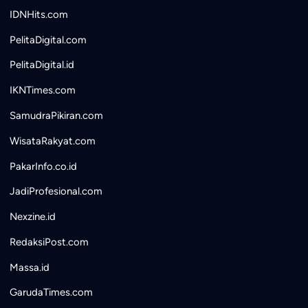
IDNHits.com
PelitaDigital.com
PelitaDigital.id
IKNTimes.com
SamudraPikiran.com
WisataRakyat.com
PakarInfo.co.id
JadiProfesional.com
Nexzine.id
RedaksiPost.com
Massa.id
GarudaTimes.com