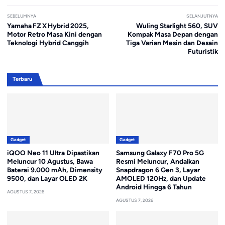
SEBELUMNYA
SELANJUTNYA
Yamaha FZ X Hybrid 2025,
Wuling Starlight 560, SUV
Motor Retro Masa Kini dengan
Kompak Masa Depan dengan
Teknologi Hybrid Canggih
Tiga Varian Mesin dan Desain
Futuristik
Terbaru
Gadget
Gadget
iQOO Neo 11 Ultra Dipastikan
Samsung Galaxy F70 Pro 5G
Meluncur 10 Agustus, Bawa
Resmi Meluncur, Andalkan
Baterai 9.000 mAh, Dimensity
Snapdragon 6 Gen 3, Layar
9500, dan Layar OLED 2K
AMOLED 120Hz, dan Update
Android Hingga 6 Tahun
AGUSTUS 7, 2026
AGUSTUS 7, 2026