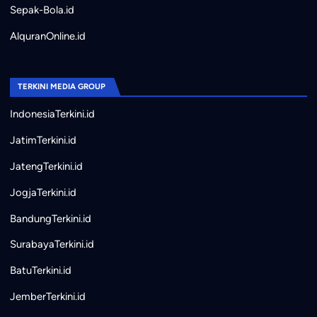
Sepak-Bola.id
AlquranOnline.id
TERKINI MEDIA GROUP
IndonesiaTerkini.id
JatimTerkini.id
JatengTerkini.id
JogjaTerkini.id
BandungTerkini.id
SurabayaTerkini.id
BatuTerkini.id
JemberTerkini.id