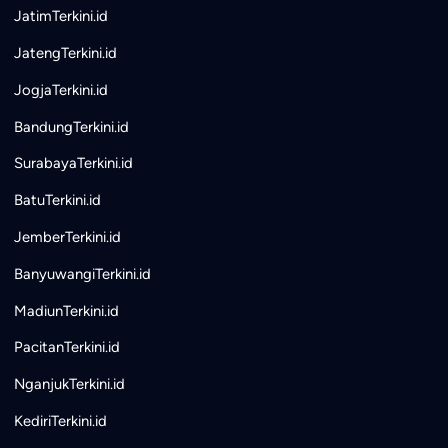
JatimTerkini.id
JatengTerkini.id
JogjaTerkini.id
BandungTerkini.id
SurabayaTerkini.id
BatuTerkini.id
JemberTerkini.id
BanyuwangiTerkini.id
MadiunTerkini.id
PacitanTerkini.id
NganjukTerkini.id
KediriTerkini.id