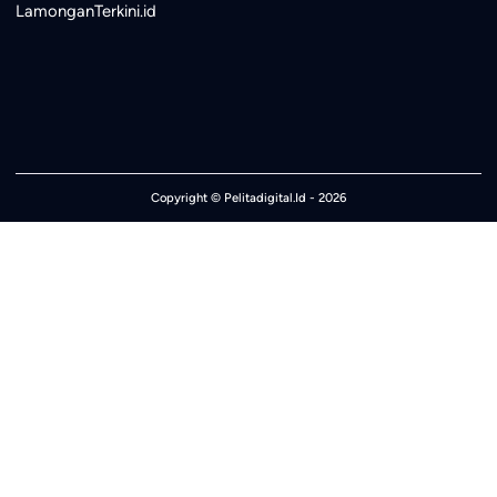
LamonganTerkini.id
Copyright ©
Pelitadigital.Id
- 2026