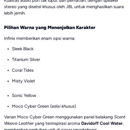
Kualitas audio pun tak luput dari perhatian, dengan speaker
stereo yang disetel khusus oleh JBL untuk menghasilkan suara
lebih jernih.
Pilihan Warna yang Menonjolkan Karakter
Infinix memberikan enam opsi warna:
Sleek Black
Titanium Silver
Coral Tides
Misty Violet
Sonic Yellow
Moco Cyber Green (
edisi khusus
)
Varian Moco Cyber Green menggunakan panel belakang
Scent
Weave Leather
yang terinspirasi aroma
Davidoff Cool Water
,
memberikan sentuhan unik di pasar smartphone.