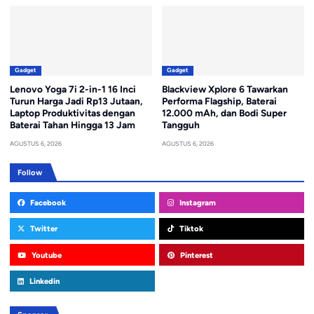
Gadget
Gadget
Lenovo Yoga 7i 2-in-1 16 Inci
Blackview Xplore 6 Tawarkan
Turun Harga Jadi Rp13 Jutaan,
Performa Flagship, Baterai
Laptop Produktivitas dengan
12.000 mAh, dan Bodi Super
Baterai Tahan Hingga 13 Jam
Tangguh
AGUSTUS 6, 2026
AGUSTUS 6, 2026
Follow
Facebook
Instagram
Twitter
Tiktok
Youtube
Pinterest
Linkedin