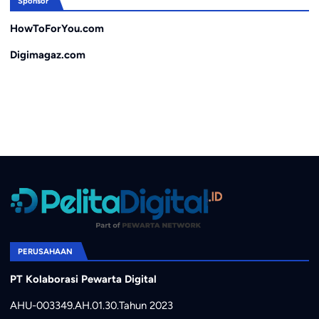
Sponsor
HowToForYou.com
Digimagaz.com
PERUSAHAAN
PT Kolaborasi Pewarta Digital
AHU-003349.AH.01.30.Tahun 2023