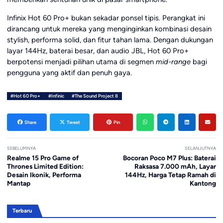
Infinix Hot 60 Pro+ bukan sekadar ponsel tipis. Perangkat ini
dirancang untuk mereka yang menginginkan kombinasi desain
stylish, performa solid, dan fitur tahan lama. Dengan dukungan
layar 144Hz, baterai besar, dan audio JBL, Hot 60 Pro+
berpotensi menjadi pilihan utama di segmen
mid-range
bagi
pengguna yang aktif dan penuh gaya.
#Hot 60 Pro+
#Infinic
#The Sound Project 8
Share
Tweet
Pin
SEBELUMNYA
SELANJUTNYA
Realme 15 Pro Game of
Bocoran Poco M7 Plus: Baterai
Thrones Limited Edition:
Raksasa 7.000 mAh, Layar
Desain Ikonik, Performa
144Hz, Harga Tetap Ramah di
Mantap
Kantong
Terbaru