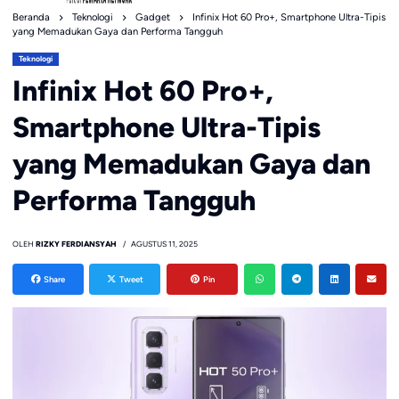
Beranda
Teknologi
Gadget
Infinix Hot 60 Pro+, Smartphone Ultra-Tipis
yang Memadukan Gaya dan Performa Tangguh
Teknologi
Infinix Hot 60 Pro+,
Smartphone Ultra-Tipis
yang Memadukan Gaya dan
Performa Tangguh
OLEH
RIZKY FERDIANSYAH
AGUSTUS 11, 2025
Share
Tweet
Pin