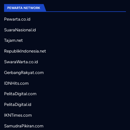
PEWARTA NETWORK
Pewarta.co.id
SuaraNasional.id
Tajam.net
RepublikIndonesia.net
SwaraWarta.co.id
GerbangRakyat.com
IDNHits.com
PelitaDigital.com
PelitaDigital.id
IKNTimes.com
SamudraPikiran.com