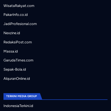
WisataRakyat.com
PakarInfo.co.id
JadiProfesional.com
Nexzine.id
RedaksiPost.com
Massa.id
GarudaTimes.com
Sepak-Bola.id
AlquranOnline.id
TERKINI MEDIA GROUP
IndonesiaTerkini.id