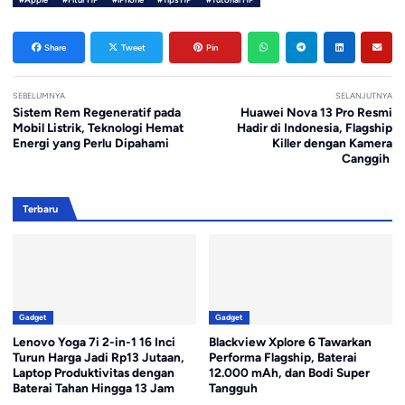
Share
Tweet
Pin
SEBELUMNYA
SELANJUTNYA
Sistem Rem Regeneratif pada
Huawei Nova 13 Pro Resmi
Mobil Listrik, Teknologi Hemat
Hadir di Indonesia, Flagship
Energi yang Perlu Dipahami
Killer dengan Kamera
Canggih
Terbaru
Gadget
Gadget
Lenovo Yoga 7i 2-in-1 16 Inci
Blackview Xplore 6 Tawarkan
Turun Harga Jadi Rp13 Jutaan,
Performa Flagship, Baterai
Laptop Produktivitas dengan
12.000 mAh, dan Bodi Super
Baterai Tahan Hingga 13 Jam
Tangguh