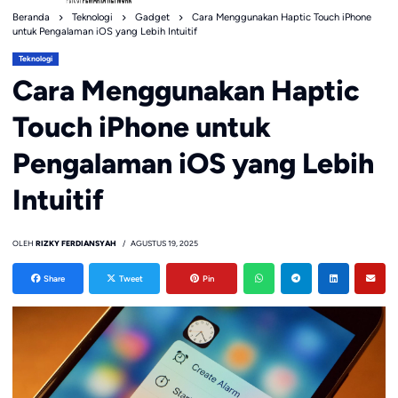
Beranda
Teknologi
Gadget
Cara Menggunakan Haptic Touch iPhone
untuk Pengalaman iOS yang Lebih Intuitif
Teknologi
Cara Menggunakan Haptic
Touch iPhone untuk
Pengalaman iOS yang Lebih
Intuitif
OLEH
RIZKY FERDIANSYAH
AGUSTUS 19, 2025
Share
Tweet
Pin