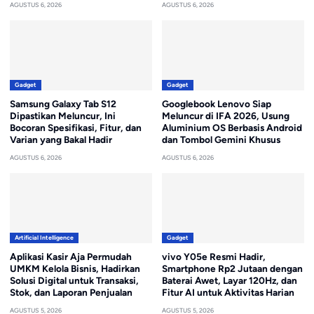
AGUSTUS 6, 2026
AGUSTUS 6, 2026
Gadget
Gadget
Samsung Galaxy Tab S12
Googlebook Lenovo Siap
Dipastikan Meluncur, Ini
Meluncur di IFA 2026, Usung
Bocoran Spesifikasi, Fitur, dan
Aluminium OS Berbasis Android
Varian yang Bakal Hadir
dan Tombol Gemini Khusus
AGUSTUS 6, 2026
AGUSTUS 6, 2026
Artificial Intelligence
Gadget
Aplikasi Kasir Aja Permudah
vivo Y05e Resmi Hadir,
UMKM Kelola Bisnis, Hadirkan
Smartphone Rp2 Jutaan dengan
Solusi Digital untuk Transaksi,
Baterai Awet, Layar 120Hz, dan
Stok, dan Laporan Penjualan
Fitur AI untuk Aktivitas Harian
AGUSTUS 5, 2026
AGUSTUS 5, 2026