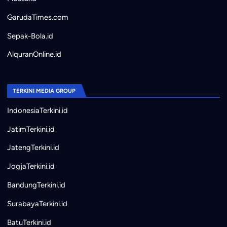
GarudaTimes.com
Sepak-Bola.id
AlquranOnline.id
TERKINI MEDIA GROUP
IndonesiaTerkini.id
JatimTerkini.id
JatengTerkini.id
JogjaTerkini.id
BandungTerkini.id
SurabayaTerkini.id
BatuTerkini.id