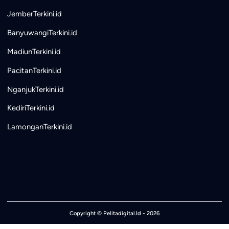
JemberTerkini.id
BanyuwangiTerkini.id
MadiunTerkini.id
PacitanTerkini.id
NganjukTerkini.id
KediriTerkini.id
LamonganTerkini.id
Copyright ©
Pelitadigital.Id
- 2026