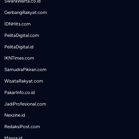
SwaraWarta.co.id
GerbangRakyat.com
IDNHits.com
PelitaDigital.com
PelitaDigital.id
IKNTimes.com
SamudraPikiran.com
WisataRakyat.com
PakarInfo.co.id
JadiProfesional.com
Nexzine.id
RedaksiPost.com
Massa.id