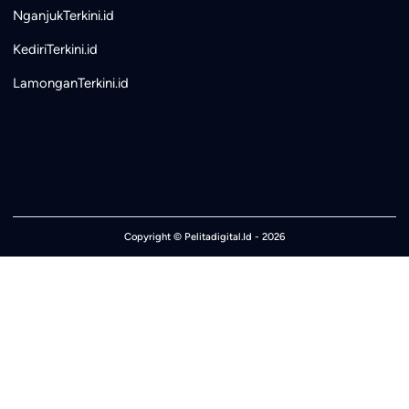
NganjukTerkini.id
KediriTerkini.id
LamonganTerkini.id
Copyright ©
Pelitadigital.Id
- 2026