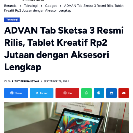
Beranda
Teknologi
Gadget
ADVAN Tab Sketsa 3 Resmi Rilis, Tablet
Kreatif Rp2 Jutaan dengan Aksesori Lengkap
Teknologi
ADVAN Tab Sketsa 3 Resmi
Rilis, Tablet Kreatif Rp2
Jutaan dengan Aksesori
Lengkap
OLEH
RIZKY FERDIANSYAH
SEPTEMBER 29, 2025
Share
Tweet
Pin