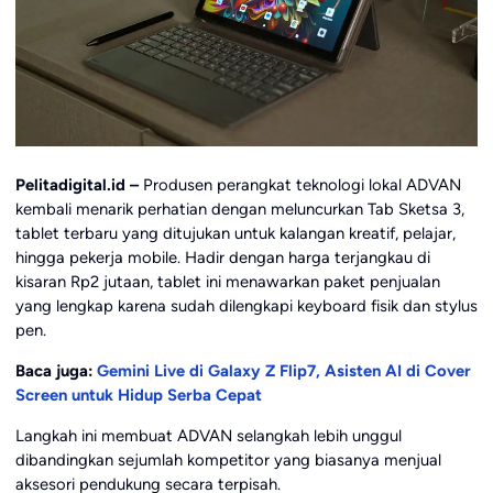
Pelitadigital.id –
Produsen perangkat teknologi lokal ADVAN
kembali menarik perhatian dengan meluncurkan Tab Sketsa 3,
tablet terbaru yang ditujukan untuk kalangan kreatif, pelajar,
hingga pekerja mobile. Hadir dengan harga terjangkau di
kisaran Rp2 jutaan, tablet ini menawarkan paket penjualan
yang lengkap karena sudah dilengkapi keyboard fisik dan stylus
pen.
Baca juga:
Gemini Live di Galaxy Z Flip7, Asisten AI di Cover
Screen untuk Hidup Serba Cepat
Langkah ini membuat ADVAN selangkah lebih unggul
dibandingkan sejumlah kompetitor yang biasanya menjual
aksesori pendukung secara terpisah.