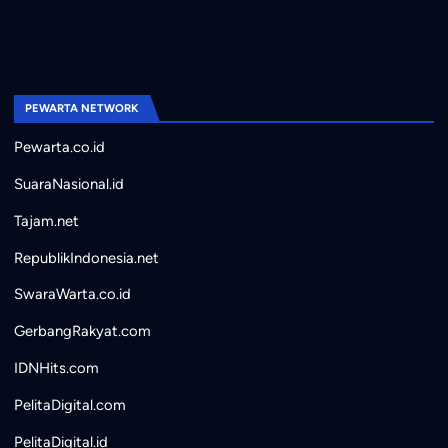
PEWARTA NETWORK
Pewarta.co.id
SuaraNasional.id
Tajam.net
RepublikIndonesia.net
SwaraWarta.co.id
GerbangRakyat.com
IDNHits.com
PelitaDigital.com
PelitaDigital.id