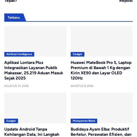
Tepat?
Repost
Terbaru
Artificial Intelligence
Gadget
Aplikasi Lontara Plus
Huawei MateBook Pro S, Laptop
Integrasikan Layanan Publik
Premium di Bawah 1 Kg dengan
Makassar, 25.219 Aduan Masuk
Kirin XE90 dan Layar OLED
Sejak 2025
120Hz
AGUSTUS 10, 2026
AGUSTUS 9, 2026
Gadget
Manajemen Bisnis
Update Android Tanpa
Budidaya Ayam Elba: Produktif
Kehilangan Data, Ini Langkah
Bertelur, Perawatan Efisien, dan