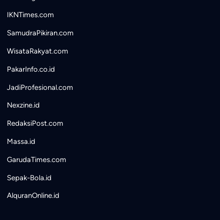
IKNTimes.com
SamudraPikiran.com
WisataRakyat.com
PakarInfo.co.id
JadiProfesional.com
Nexzine.id
RedaksiPost.com
Massa.id
GarudaTimes.com
Sepak-Bola.id
AlquranOnline.id