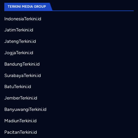
TERKINI MEDIA GROUP
IndonesiaTerkini.id
JatimTerkini.id
JatengTerkini.id
JogjaTerkini.id
BandungTerkini.id
SurabayaTerkini.id
BatuTerkini.id
JemberTerkini.id
BanyuwangiTerkini.id
MadiunTerkini.id
PacitanTerkini.id