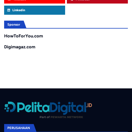
Linkedin
Sponsor
HowToForYou.com
Digimagaz.com
PERUSAHAAN