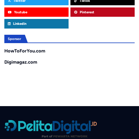
Twitter
Tiktok
Youtube
Pinterest
Linkedin
Sponsor
HowToForYou.com
Digimagaz.com