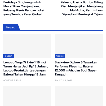
Budidaya Singkong untuk
Peluang Usaha Bumbu Giling
Mocaf Kian Menjanjikan,
Kian Menjanjikan Menjelang
Peluang Bisnis Pangan Lokal
Idul Adha, Permintaan
yang Tembus Pasar Global
Diprediksi Meningkat Tajam
Terbaru
Gadget
Gadget
Lenovo Yoga 7i 2-in-1 16 Inci
Blackview Xplore 6 Tawarkan
Turun Harga Jadi Rp13 Jutaan,
Performa Flagship, Baterai
Laptop Produktivitas dengan
12.000 mAh, dan Bodi Super
Baterai Tahan Hingga 13 Jam
Tangguh
AGUSTUS 6, 2026
AGUSTUS 6, 2026