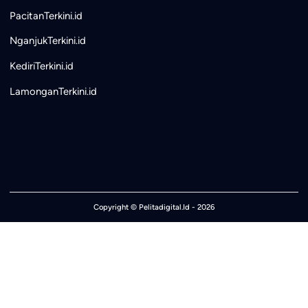
PacitanTerkini.id
NganjukTerkini.id
KediriTerkini.id
LamonganTerkini.id
Copyright ©
Pelitadigital.Id
- 2026