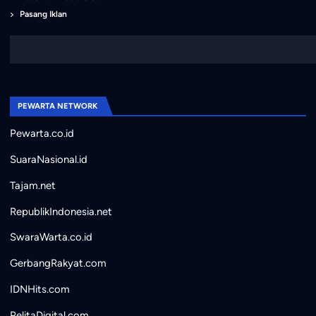
Pasang Iklan
PEWARTA NETWORK
Pewarta.co.id
SuaraNasional.id
Tajam.net
RepublikIndonesia.net
SwaraWarta.co.id
GerbangRakyat.com
IDNHits.com
PelitaDigital.com