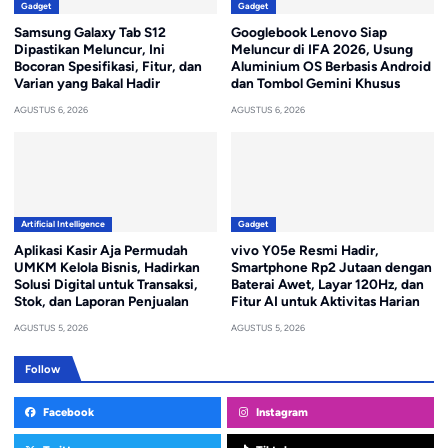
Gadget
Gadget
Samsung Galaxy Tab S12
Googlebook Lenovo Siap
Dipastikan Meluncur, Ini
Meluncur di IFA 2026, Usung
Bocoran Spesifikasi, Fitur, dan
Aluminium OS Berbasis Android
Varian yang Bakal Hadir
dan Tombol Gemini Khusus
AGUSTUS 6, 2026
AGUSTUS 6, 2026
Artificial Intelligence
Gadget
Aplikasi Kasir Aja Permudah
vivo Y05e Resmi Hadir,
UMKM Kelola Bisnis, Hadirkan
Smartphone Rp2 Jutaan dengan
Solusi Digital untuk Transaksi,
Baterai Awet, Layar 120Hz, dan
Stok, dan Laporan Penjualan
Fitur AI untuk Aktivitas Harian
AGUSTUS 5, 2026
AGUSTUS 5, 2026
Follow
Facebook
Instagram