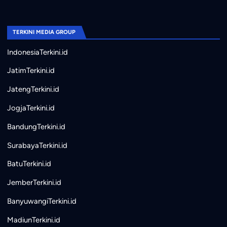
TERKINI MEDIA GROUP
IndonesiaTerkini.id
JatimTerkini.id
JatengTerkini.id
JogjaTerkini.id
BandungTerkini.id
SurabayaTerkini.id
BatuTerkini.id
JemberTerkini.id
BanyuwangiTerkini.id
MadiunTerkini.id