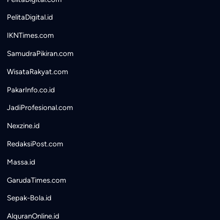
PelitaDigital.id
IKNTimes.com
SamudraPikiran.com
WisataRakyat.com
PakarInfo.co.id
JadiProfesional.com
Nexzine.id
RedaksiPost.com
Massa.id
GarudaTimes.com
Sepak-Bola.id
AlquranOnline.id