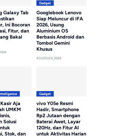
Gadget
 Galaxy Tab
Googlebook Lenovo
astikan
Siap Meluncur di IFA
, Ini Bocoran
2026, Usung
asi, Fitur, dan
Aluminium OS
yang Bakal
Berbasis Android dan
Tombol Gemini
Khusus
2026
AGUSTUS 6, 2026
Intelligence
Gadget
 Kasir Aja
vivo Y05e Resmi
ah UMKM
Hadir, Smartphone
snis,
Rp2 Jutaan dengan
n Solusi
Baterai Awet, Layar
untuk
120Hz, dan Fitur AI
i, Stok, dan
untuk Aktivitas Harian