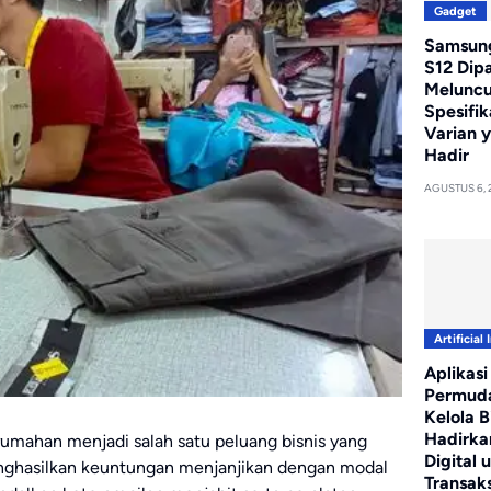
Gadget
Samsung
S12 Dip
Meluncur
Spesifik
Varian 
Hadir
AGUSTUS 6, 
Artificial 
Aplikasi
Permud
Kelola Bi
Hadirka
rumahan menjadi salah satu peluang bisnis yang
Digital 
enghasilkan keuntungan menjanjikan dengan modal
Transaks