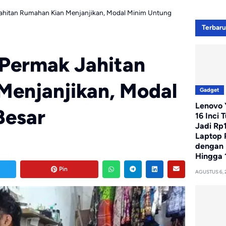
ahitan Rumahan Kian Menjanjikan, Modal Minim Untung
Terbar
 Permak Jahitan
Menjanjikan, Modal
Gadget
Lenovo Y
Besar
16 Inci 
Jadi Rp
Laptop 
dengan 
Hingga 
Pin
AGUSTUS 6, 