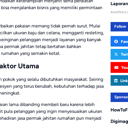
ndalkan keterampilan menjahit serta peralatan
Laporan
 bisa menjalankan bisnis yang memiliki permintaan
AGUSTUS 5, 
baikan pakaian memang tidak pernah surut. Mulai
Follow
ilkan ukuran baju dan celana, mengganti resleting,
keinginan pelanggan menjadi layanan yang banyak
Fac
ha permak jahitan tetap bertahan bahkan
s rumahan yang semakin ketat.
Twi
Faktor Utama
You
 pokok yang selalu dibutuhkan masyarakat. Seiring
Link
fesyen yang terus berubah, kebutuhan terhadap jasa
meningkat.
Sponso
ian lama dibanding membeli baru karena lebih
HowToF
dikit pula pelanggan yang ingin menyesuaikan ukuran
ehadiran jasa permak jahitan rumahan pun menjadi
Digima