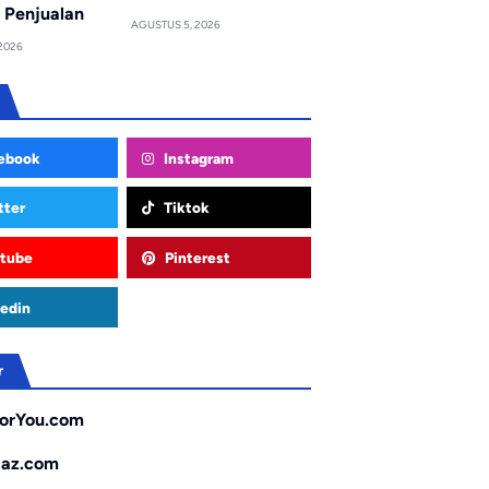
 Penjualan
AGUSTUS 5, 2026
2026
ebook
Instagram
tter
Tiktok
tube
Pinterest
edin
r
orYou.com
gaz.com