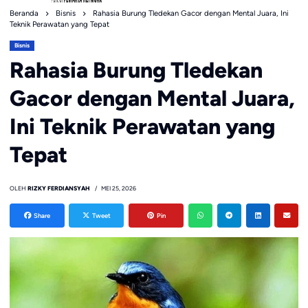
Beranda
Bisnis
Rahasia Burung Tledekan Gacor dengan Mental Juara, Ini
Teknik Perawatan yang Tepat
Bisnis
Rahasia Burung Tledekan
Gacor dengan Mental Juara,
Ini Teknik Perawatan yang
Tepat
OLEH
RIZKY FERDIANSYAH
MEI 25, 2026
Share
Tweet
Pin