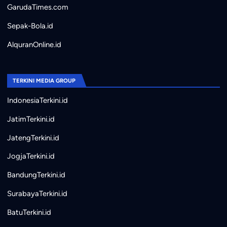
GarudaTimes.com
Sepak-Bola.id
AlquranOnline.id
TERKINI MEDIA GROUP
IndonesiaTerkini.id
JatimTerkini.id
JatengTerkini.id
JogjaTerkini.id
BandungTerkini.id
SurabayaTerkini.id
BatuTerkini.id