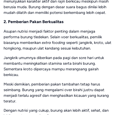
menunjukkan karakter aktif dan rajin berkicau meskipun masih
berusia muda. Burung dengan dasar suara bagus dinilai lebih
mudah dilatih dan memiliki potensi berkembang lebih cepat.
2. Pemberian Pakan Berkualitas
Asupan nutrisi menjadi faktor penting dalam menjaga
performa burung tledekan. Selain voer berkualitas, pemilik
biasanya memberikan
extra fooding
seperti jangkrik, kroto, ulat
hongkong, maupun ulat kandang sesuai kebutuhan.
Jangkrik umumnya diberikan pada pagi dan sore hari untuk
membantu meningkatkan stamina serta birahi burung.
Sementara kroto dipercaya mampu merangsang gairah
berkicau.
Meski demikian, pemberian pakan tambahan tetap harus
seimbang. Burung yang mengalami over birahi justru dapat
menjadi terlalu agresif dan menghasilkan kicauan yang kurang
teratur.
Dengan nutrisi yang cukup, burung akan lebih aktif, sehat, dan