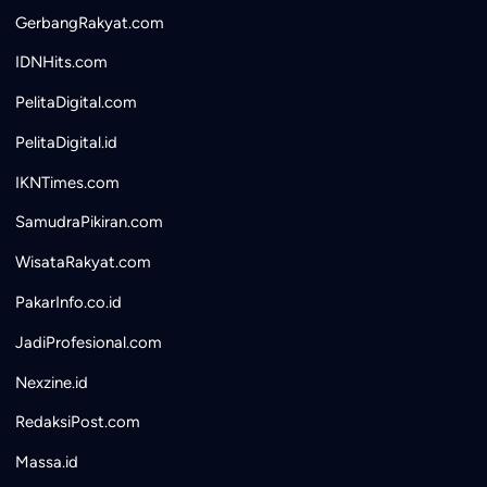
GerbangRakyat.com
IDNHits.com
PelitaDigital.com
PelitaDigital.id
IKNTimes.com
SamudraPikiran.com
WisataRakyat.com
PakarInfo.co.id
JadiProfesional.com
Nexzine.id
RedaksiPost.com
Massa.id