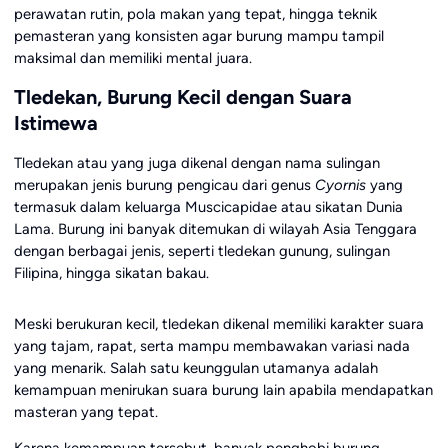
perawatan rutin, pola makan yang tepat, hingga teknik
pemasteran yang konsisten agar burung mampu tampil
maksimal dan memiliki mental juara.
Tledekan, Burung Kecil dengan Suara
Istimewa
Tledekan atau yang juga dikenal dengan nama sulingan
merupakan jenis burung pengicau dari genus
Cyornis
yang
termasuk dalam keluarga Muscicapidae atau sikatan Dunia
Lama. Burung ini banyak ditemukan di wilayah Asia Tenggara
dengan berbagai jenis, seperti tledekan gunung, sulingan
Filipina, hingga sikatan bakau.
Meski berukuran kecil, tledekan dikenal memiliki karakter suara
yang tajam, rapat, serta mampu membawakan variasi nada
yang menarik. Salah satu keunggulan utamanya adalah
kemampuan menirukan suara burung lain apabila mendapatkan
masteran yang tepat.