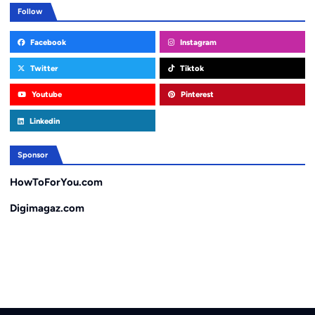
Follow
Facebook
Instagram
Twitter
Tiktok
Youtube
Pinterest
Linkedin
Sponsor
HowToForYou.com
Digimagaz.com