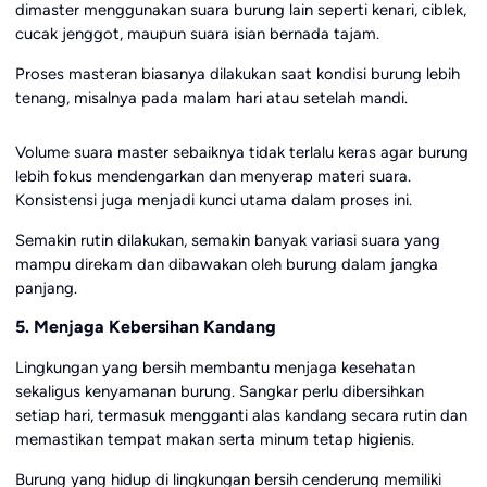
dimaster menggunakan suara burung lain seperti kenari, ciblek,
cucak jenggot, maupun suara isian bernada tajam.
Proses masteran biasanya dilakukan saat kondisi burung lebih
tenang, misalnya pada malam hari atau setelah mandi.
Volume suara master sebaiknya tidak terlalu keras agar burung
lebih fokus mendengarkan dan menyerap materi suara.
Konsistensi juga menjadi kunci utama dalam proses ini.
Semakin rutin dilakukan, semakin banyak variasi suara yang
mampu direkam dan dibawakan oleh burung dalam jangka
panjang.
5. Menjaga Kebersihan Kandang
Lingkungan yang bersih membantu menjaga kesehatan
sekaligus kenyamanan burung. Sangkar perlu dibersihkan
setiap hari, termasuk mengganti alas kandang secara rutin dan
memastikan tempat makan serta minum tetap higienis.
Burung yang hidup di lingkungan bersih cenderung memiliki