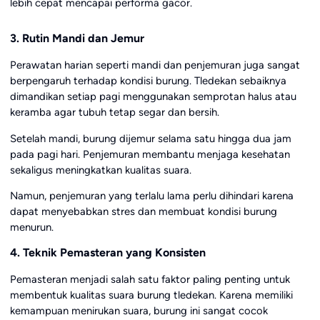
lebih cepat mencapai performa gacor.
3. Rutin Mandi dan Jemur
Perawatan harian seperti mandi dan penjemuran juga sangat
berpengaruh terhadap kondisi burung. Tledekan sebaiknya
dimandikan setiap pagi menggunakan semprotan halus atau
keramba agar tubuh tetap segar dan bersih.
Setelah mandi, burung dijemur selama satu hingga dua jam
pada pagi hari. Penjemuran membantu menjaga kesehatan
sekaligus meningkatkan kualitas suara.
Namun, penjemuran yang terlalu lama perlu dihindari karena
dapat menyebabkan stres dan membuat kondisi burung
menurun.
4. Teknik Pemasteran yang Konsisten
Pemasteran menjadi salah satu faktor paling penting untuk
membentuk kualitas suara burung tledekan. Karena memiliki
kemampuan menirukan suara, burung ini sangat cocok