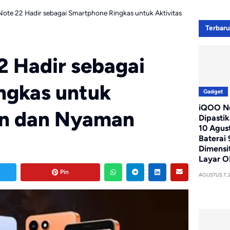
Note 22 Hadir sebagai Smartphone Ringkas untuk Aktivitas
Terbar
2 Hadir sebagai
ngkas untuk
Gadget
iQOO Ne
an dan Nyaman
Dipasti
10 Agus
Baterai
Dimensi
Layar O
Pin
AGUSTUS 7, 