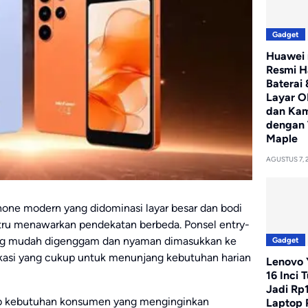
Gadget
Huawei 
Resmi H
Baterai
Layar O
dan Ka
dengan 
Maple
AGUSTUS 7, 
hone modern yang didominasi layar besar dan bodi
stru menawarkan pendekatan berbeda. Ponsel entry-
 yang mudah digenggam dan nyaman dimasukkan ke
Gadget
kasi yang cukup untuk menunjang kebutuhan harian
Lenovo Y
16 Inci 
Jadi Rp
 kebutuhan konsumen yang menginginkan
Laptop 