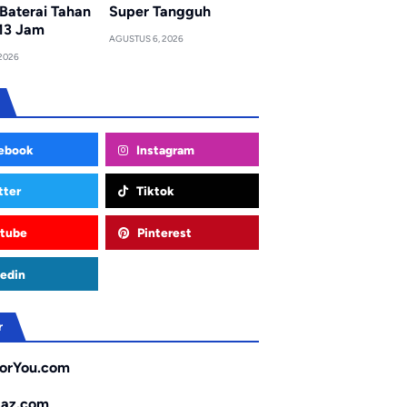
Baterai Tahan
Super Tangguh
13 Jam
AGUSTUS 6, 2026
2026
ebook
Instagram
tter
Tiktok
tube
Pinterest
edin
r
orYou.com
gaz.com