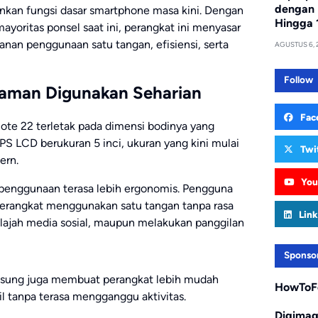
dengan 
nkan fungsi dasar smartphone masa kini. Dengan
Hingga 
mayoritas ponsel saat ini, perangkat ini menyasar
n penggunaan satu tangan, efisiensi, serta
AGUSTUS 6, 
Follow
aman Digunakan Seharian
Fac
ote 22 terletak pada dimensi bodinya yang
IPS LCD berukuran 5 inci, ukuran yang kini mulai
Twi
ern.
You
enggunaan terasa lebih ergonomis. Pengguna
rangkat menggunakan satu tangan tanpa rasa
Link
lajah media sosial, maupun melakukan panggilan
Sponso
diusung juga membuat perangkat lebih mudah
HowToF
il tanpa terasa mengganggu aktivitas.
Digima