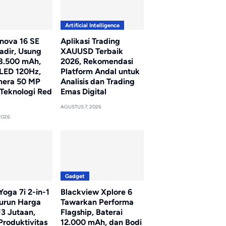
Artificial Intelligence
nova 16 SE
Aplikasi Trading
adir, Usung
XAUUSD Terbaik
 8.500 mAh,
2026, Rekomendasi
LED 120Hz,
Platform Andal untuk
mera 50 MP
Analisis dan Trading
Teknologi Red
Emas Digital
AGUSTUS 7, 2026
2026
Gadget
oga 7i 2-in-1
Blackview Xplore 6
Turun Harga
Tawarkan Performa
13 Jutaan,
Flagship, Baterai
Produktivitas
12.000 mAh, dan Bodi