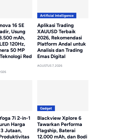
Artificial Intelligence
nova 16 SE
Aplikasi Trading
adir, Usung
XAUUSD Terbaik
 8.500 mAh,
2026, Rekomendasi
LED 120Hz,
Platform Andal untuk
mera 50 MP
Analisis dan Trading
Teknologi Red
Emas Digital
AGUSTUS 7, 2026
2026
Gadget
oga 7i 2-in-1
Blackview Xplore 6
Turun Harga
Tawarkan Performa
13 Jutaan,
Flagship, Baterai
Produktivitas
12.000 mAh, dan Bodi