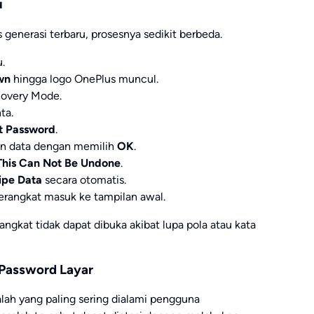
u
generasi terbaru, prosesnya sedikit berbeda.
.
wn
hingga logo OnePlus muncul.
covery Mode.
ta.
t Password
.
an data dengan memilih
OK
.
This Can Not Be Undone
.
pe Data
secara otomatis.
erangkat masuk ke tampilan awal.
gkat tidak dapat dibuka akibat lupa pola atau kata
 Password Layar
lah yang paling sering dialami pengguna