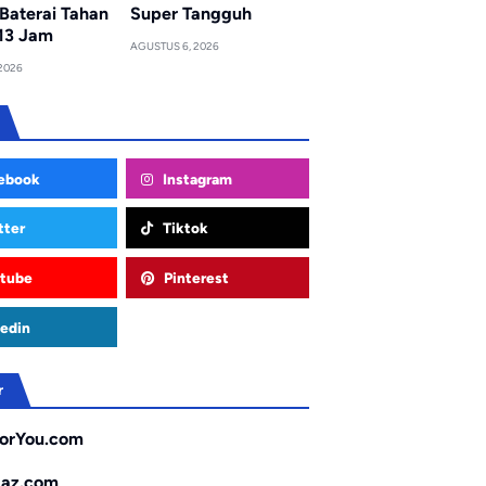
Baterai Tahan
Super Tangguh
13 Jam
AGUSTUS 6, 2026
2026
ebook
Instagram
tter
Tiktok
tube
Pinterest
edin
r
orYou.com
gaz.com