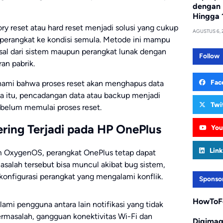
dengan 
Hingga 
ry reset atau hard reset menjadi solusi yang cukup
AGUSTUS 6, 
perangkat ke kondisi semula. Metode ini mampu
al dari sistem maupun perangkat lunak dengan
Follow
an pabrik.
Fac
ami bahwa proses reset akan menghapus data
na itu, pencadangan data atau backup menjadi
Twi
ebelum memulai proses reset.
ring Terjadi pada HP OnePlus
You
Link
em OxygenOS, perangkat OnePlus tetap dapat
salah tersebut bisa muncul akibat bug sistem,
konfigurasi perangkat yang mengalami konflik.
Sponso
HowToF
ami pengguna antara lain notifikasi yang tidak
ermasalah, gangguan konektivitas Wi-Fi dan
Digima