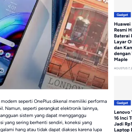
Gadget
Huawei 
Resmi H
Baterai
Layar O
dan Ka
dengan 
Maple
AGUSTUS 7, 
modern seperti OnePlus dikenal memiliki performa
Gadget
l. Namun, seperti perangkat elektronik lainnya,
Lenovo Y
i gangguan sistem yang dapat mengganggu
16 Inci 
i yang sering berhenti sendiri, koneksi yang
Jadi Rp
alami hang atau tidak dapat diakses karena lupa
Laptop 