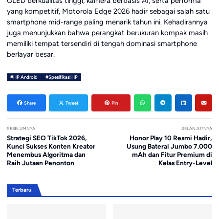
OLED berkualitas tinggi, kamera berbasis AI, serta performa
yang kompetitif, Motorola Edge 2026 hadir sebagai salah satu
smartphone mid-range paling menarik tahun ini. Kehadirannya
juga menunjukkan bahwa perangkat berukuran kompak masih
memiliki tempat tersendiri di tengah dominasi smartphone
berlayar besar.
#HP Android
#Spesifikasi HP
Share
Tweet
Pin
SEBELUMNYA
SELANJUTNYA
Strategi SEO TikTok 2026,
Honor Play 10 Resmi Hadir,
Kunci Sukses Konten Kreator
Usung Baterai Jumbo 7.000
Menembus Algoritma dan
mAh dan Fitur Premium di
Raih Jutaan Penonton
Kelas Entry-Level
Terbaru