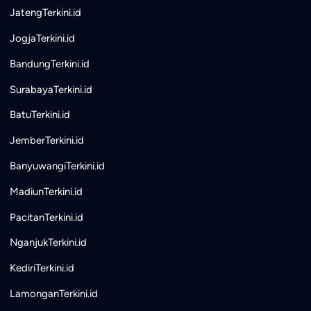
JatengTerkini.id
JogjaTerkini.id
BandungTerkini.id
SurabayaTerkini.id
BatuTerkini.id
JemberTerkini.id
BanyuwangiTerkini.id
MadiunTerkini.id
PacitanTerkini.id
NganjukTerkini.id
KediriTerkini.id
LamonganTerkini.id