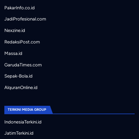
PakarInfo.co.id
JadiProfesional.com
Nexzine.id
RedaksiPost.com
Massa.id
GarudaTimes.com
Sepak-Bola.id
AlquranOnline.id
TERKINI MEDIA GROUP
IndonesiaTerkini.id
JatimTerkini.id