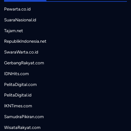
Pewarta.co.id
SuaraNasional.id
Tajam.net
RepublikIndonesia.net
SwaraWarta.co.id
GerbangRakyat.com
IDNHits.com
PelitaDigital.com
PelitaDigital.id
IKNTimes.com
SamudraPikiran.com
WisataRakyat.com