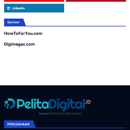
Linkedin
Sponsor
HowToForYou.com
Digimagaz.com
PERUSAHAAN