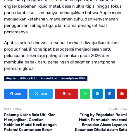
engsel berbahan liquid metal, desain ultra-tipis, hingga fokus
pada durabilitas, semuanya menunjukkan bahwa Apple ingin
menjadikan ketahanan, manajemen suhu, dan kenyamanan
penggunaan sebagai tiga pilar utama perangkat lipat
pertamanya.
Apabila seluruh inovasi tersebut berhasil diwujudkan dalam
produk final, iPhone lipat berpotensi menjadi salah satu
peluncuran teknologi paling dinantikan pada 2026 dan
membuka babak baru persaingan di segmen smartphone
premium global.
#Apple
#iPhone Fold
#ponsel lipat
#smartphone 2026
Share
Tweet
Pin
SEBELUMNYA
SELANJUTNYA
Peluang Usaha Bola Ubi Kian
Tring by Pegadaian Resmi
Menjanjikan, Camilan
Hadir, Permudah Investasi
Kekinian Modal Kecil dengan
Emas dan Akses Layanan
Potensi Keuntungan Besar
Keuangan Digital dalam Satu