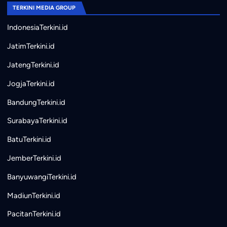
TERKINI MEDIA GROUP
IndonesiaTerkini.id
JatimTerkini.id
JatengTerkini.id
JogjaTerkini.id
BandungTerkini.id
SurabayaTerkini.id
BatuTerkini.id
JemberTerkini.id
BanyuwangiTerkini.id
MadiunTerkini.id
PacitanTerkini.id