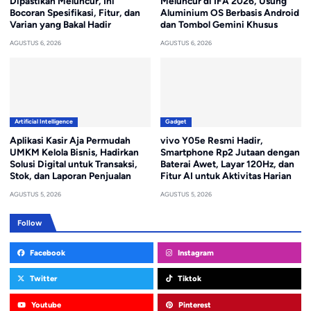
Dipastikan Meluncur, Ini
Meluncur di IFA 2026, Usung
Bocoran Spesifikasi, Fitur, dan
Aluminium OS Berbasis Android
Varian yang Bakal Hadir
dan Tombol Gemini Khusus
AGUSTUS 6, 2026
AGUSTUS 6, 2026
Artificial Intelligence
Gadget
Aplikasi Kasir Aja Permudah
vivo Y05e Resmi Hadir,
UMKM Kelola Bisnis, Hadirkan
Smartphone Rp2 Jutaan dengan
Solusi Digital untuk Transaksi,
Baterai Awet, Layar 120Hz, dan
Stok, dan Laporan Penjualan
Fitur AI untuk Aktivitas Harian
AGUSTUS 5, 2026
AGUSTUS 5, 2026
Follow
Facebook
Instagram
Twitter
Tiktok
Youtube
Pinterest