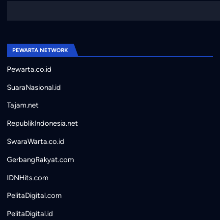
PEWARTA NETWORK
Pewarta.co.id
SuaraNasional.id
Tajam.net
RepublikIndonesia.net
SwaraWarta.co.id
GerbangRakyat.com
IDNHits.com
PelitaDigital.com
PelitaDigital.id