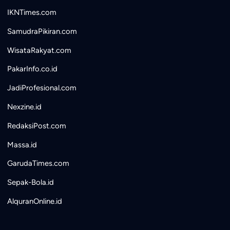
IKNTimes.com
SamudraPikiran.com
WisataRakyat.com
PakarInfo.co.id
JadiProfesional.com
Nexzine.id
RedaksiPost.com
Massa.id
GarudaTimes.com
Sepak-Bola.id
AlquranOnline.id