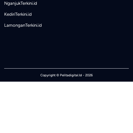
NganjukTerkini.id
KediriTerkini.id
LamonganTerkini.id
Copyright ©
Pelitadigital.Id
- 2026