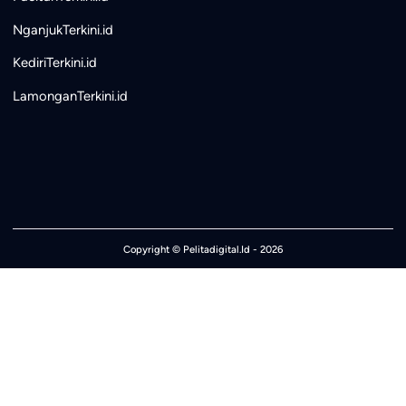
NganjukTerkini.id
KediriTerkini.id
LamonganTerkini.id
Copyright ©
Pelitadigital.Id
- 2026