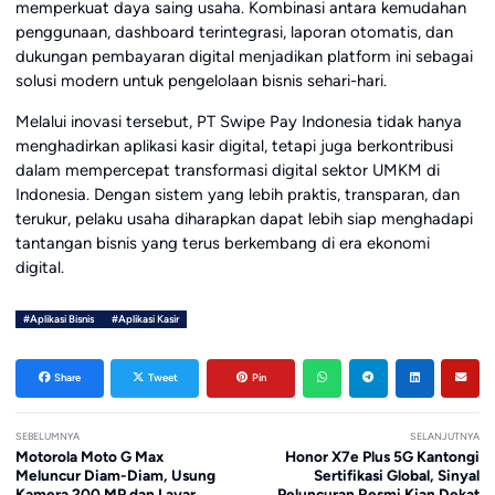
memperkuat daya saing usaha. Kombinasi antara kemudahan
penggunaan, dashboard terintegrasi, laporan otomatis, dan
dukungan pembayaran digital menjadikan platform ini sebagai
solusi modern untuk pengelolaan bisnis sehari-hari.
Melalui inovasi tersebut, PT Swipe Pay Indonesia tidak hanya
menghadirkan aplikasi kasir digital, tetapi juga berkontribusi
dalam mempercepat transformasi digital sektor UMKM di
Indonesia. Dengan sistem yang lebih praktis, transparan, dan
terukur, pelaku usaha diharapkan dapat lebih siap menghadapi
tantangan bisnis yang terus berkembang di era ekonomi
digital.
#Aplikasi Bisnis
#Aplikasi Kasir
Share
Tweet
Pin
SEBELUMNYA
SELANJUTNYA
Motorola Moto G Max
Honor X7e Plus 5G Kantongi
Meluncur Diam-Diam, Usung
Sertifikasi Global, Sinyal
Kamera 200 MP dan Layar
Peluncuran Resmi Kian Dekat