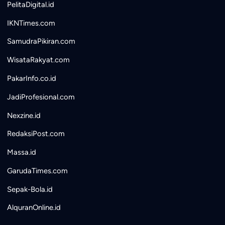
PelitaDigital.id
IKNTimes.com
SamudraPikiran.com
WisataRakyat.com
PakarInfo.co.id
JadiProfesional.com
Nexzine.id
RedaksiPost.com
Massa.id
GarudaTimes.com
Sepak-Bola.id
AlquranOnline.id