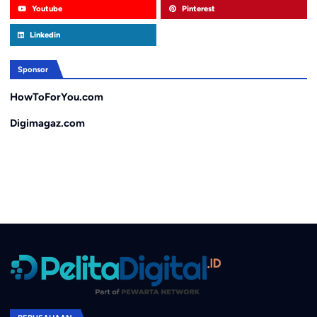
Youtube
Pinterest
Linkedin
Sponsor
HowToForYou.com
Digimagaz.com