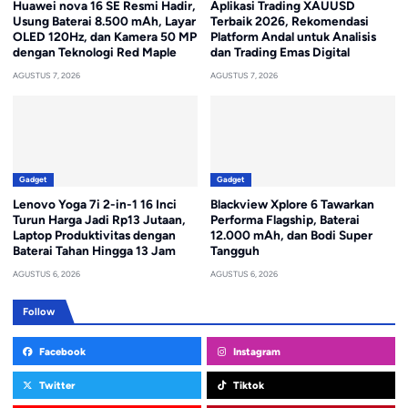
Huawei nova 16 SE Resmi Hadir,
Aplikasi Trading XAUUSD
Usung Baterai 8.500 mAh, Layar
Terbaik 2026, Rekomendasi
OLED 120Hz, dan Kamera 50 MP
Platform Andal untuk Analisis
dengan Teknologi Red Maple
dan Trading Emas Digital
AGUSTUS 7, 2026
AGUSTUS 7, 2026
Gadget
Gadget
Lenovo Yoga 7i 2-in-1 16 Inci
Blackview Xplore 6 Tawarkan
Turun Harga Jadi Rp13 Jutaan,
Performa Flagship, Baterai
Laptop Produktivitas dengan
12.000 mAh, dan Bodi Super
Baterai Tahan Hingga 13 Jam
Tangguh
AGUSTUS 6, 2026
AGUSTUS 6, 2026
Follow
Facebook
Instagram
Twitter
Tiktok