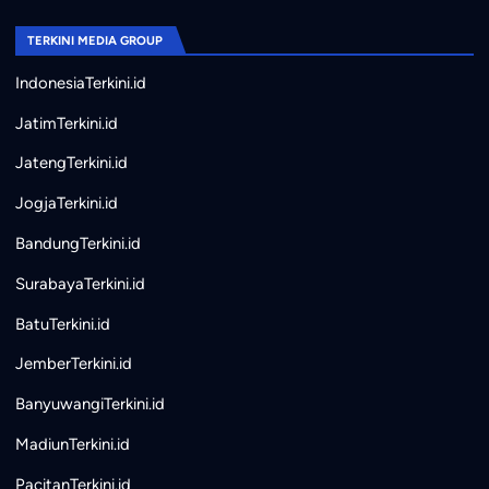
TERKINI MEDIA GROUP
IndonesiaTerkini.id
JatimTerkini.id
JatengTerkini.id
JogjaTerkini.id
BandungTerkini.id
SurabayaTerkini.id
BatuTerkini.id
JemberTerkini.id
BanyuwangiTerkini.id
MadiunTerkini.id
PacitanTerkini.id