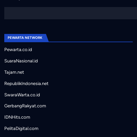
PEWARTA NETWORK
Pewarta.co.id
SuaraNasional.id
Tajam.net
RepublikIndonesia.net
SwaraWarta.co.id
GerbangRakyat.com
IDNHits.com
PelitaDigital.com