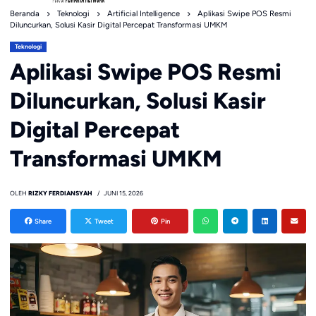
Beranda
Teknologi
Artificial Intelligence
Aplikasi Swipe POS Resmi
Diluncurkan, Solusi Kasir Digital Percepat Transformasi UMKM
Teknologi
Aplikasi Swipe POS Resmi
Diluncurkan, Solusi Kasir
Digital Percepat
Transformasi UMKM
OLEH
RIZKY FERDIANSYAH
JUNI 15, 2026
Share
Tweet
Pin