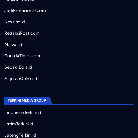
JadiProfesional.com
Nexzine.id
RedaksiPost.com
Massa.id
GarudaTimes.com
Sepak-Bola.id
AlquranOnline.id
TERKINI MEDIA GROUP
IndonesiaTerkini.id
JatimTerkini.id
JatengTerkini.id