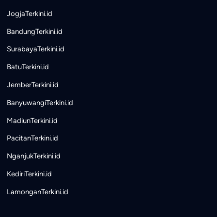
JogjaTerkini.id
BandungTerkini.id
SurabayaTerkini.id
BatuTerkini.id
JemberTerkini.id
BanyuwangiTerkini.id
MadiunTerkini.id
PacitanTerkini.id
NganjukTerkini.id
KediriTerkini.id
LamonganTerkini.id