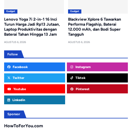
Gadget
Gadget
Lenovo Yoga 7i 2-in-1 16 Inci
Blackview Xplore 6 Tawarkan
Turun Harga Jadi Rp13 Jutaan,
Performa Flagship, Baterai
Laptop Produktivitas dengan
12.000 mAh, dan Bodi Super
Baterai Tahan Hingga 13 Jam
Tangguh
AGUSTUS 6, 2026
AGUSTUS 6, 2026
Follow
Facebook
Instagram
Twitter
Tiktok
Youtube
Pinterest
Linkedin
Sponsor
HowToForYou.com