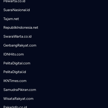
Pewarta.co.id
SuaraNasional.id
Tajam.net
RepublikIndonesia.net
SwaraWarta.co.id
GerbangRakyat.com
IDNHits.com
PelitaDigital.com
PelitaDigital.id
IKNTimes.com
SamudraPikiran.com
WisataRakyat.com
PakarInfo.co.id