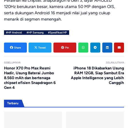
Peralihan ke chipset Snapdragon 6 Gen 3, layar AMOLED
120Hz berukuran besar, kamera utama 50 MP dengan OIS,
serta dukungan Android 16 menjadi nilai jual yang cukup
menarik di segmen menengah.
#HP Android
#HP Samsung
#Spesifikasi HP
Share
Tweet
Pin
SEBELUMNYA
SELANJUTNYA
Honor X70 Pro Max Resmi
iPhone 18 Dikabarkan Usung
Hadir, Usung Baterai Jumbo
RAM 12GB, Siap Sambut Era
8.560 mAh dan bertenaga
Apple Intelligence yang Lebih
chipset efisien Snapdragon 6
Canggih
Gen 4
Terbaru