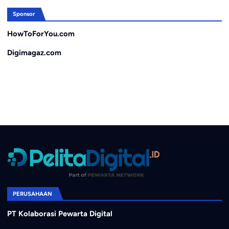
Sponsor
HowToForYou.com
Digimagaz.com
PERUSAHAAN
PT Kolaborasi Pewarta Digital