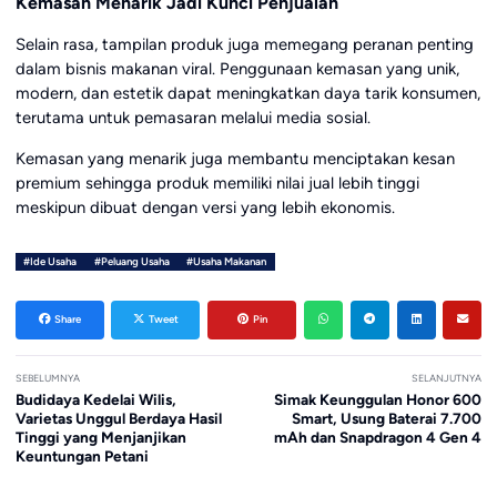
Kemasan Menarik Jadi Kunci Penjualan
Selain rasa, tampilan produk juga memegang peranan penting
dalam bisnis makanan viral. Penggunaan kemasan yang unik,
modern, dan estetik dapat meningkatkan daya tarik konsumen,
terutama untuk pemasaran melalui media sosial.
Kemasan yang menarik juga membantu menciptakan kesan
premium sehingga produk memiliki nilai jual lebih tinggi
meskipun dibuat dengan versi yang lebih ekonomis.
#Ide Usaha
#Peluang Usaha
#Usaha Makanan
Share
Tweet
Pin
SEBELUMNYA
SELANJUTNYA
Budidaya Kedelai Wilis,
Simak Keunggulan Honor 600
Varietas Unggul Berdaya Hasil
Smart, Usung Baterai 7.700
Tinggi yang Menjanjikan
mAh dan Snapdragon 4 Gen 4
Keuntungan Petani