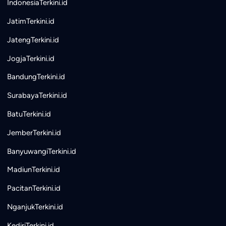
IndonesiaTerkini.id
JatimTerkini.id
JatengTerkini.id
JogjaTerkini.id
BandungTerkini.id
SurabayaTerkini.id
BatuTerkini.id
JemberTerkini.id
BanyuwangiTerkini.id
MadiunTerkini.id
PacitanTerkini.id
NganjukTerkini.id
KediriTerkini.id