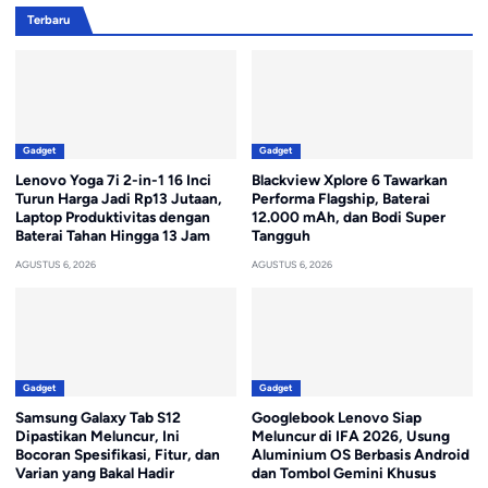
Terbaru
Gadget
Gadget
Lenovo Yoga 7i 2-in-1 16 Inci
Blackview Xplore 6 Tawarkan
Turun Harga Jadi Rp13 Jutaan,
Performa Flagship, Baterai
Laptop Produktivitas dengan
12.000 mAh, dan Bodi Super
Baterai Tahan Hingga 13 Jam
Tangguh
AGUSTUS 6, 2026
AGUSTUS 6, 2026
Gadget
Gadget
Samsung Galaxy Tab S12
Googlebook Lenovo Siap
Dipastikan Meluncur, Ini
Meluncur di IFA 2026, Usung
Bocoran Spesifikasi, Fitur, dan
Aluminium OS Berbasis Android
Varian yang Bakal Hadir
dan Tombol Gemini Khusus