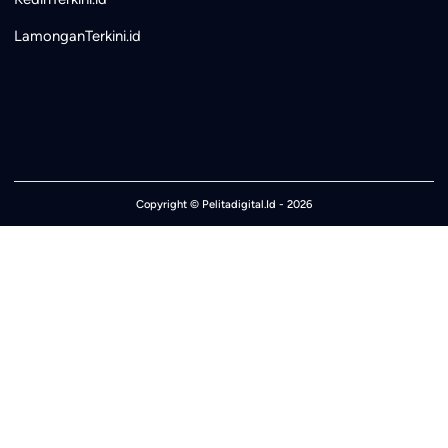
LamonganTerkini.id
Copyright ©
Pelitadigital.Id
- 2026