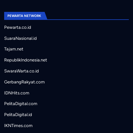
PEWARTA NETWORK
Pewarta.co.id
SuaraNasional.id
Tajam.net
RepublikIndonesia.net
SwaraWarta.co.id
GerbangRakyat.com
IDNHits.com
PelitaDigital.com
PelitaDigital.id
IKNTimes.com