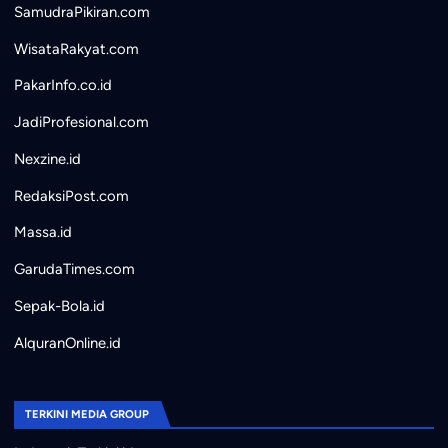
SamudraPikiran.com
WisataRakyat.com
PakarInfo.co.id
JadiProfesional.com
Nexzine.id
RedaksiPost.com
Massa.id
GarudaTimes.com
Sepak-Bola.id
AlquranOnline.id
TERKINI MEDIA GROUP