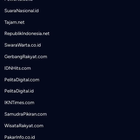
SuaraNasional.id
Tajam.net
RepublikIndonesia.net
SwaraWarta.co.id
GerbangRakyat.com
IDNHits.com
PelitaDigital.com
PelitaDigital.id
IKNTimes.com
SamudraPikiran.com
WisataRakyat.com
PakarInfo.co.id