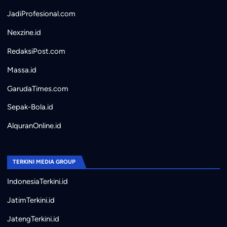
JadiProfesional.com
Nexzine.id
RedaksiPost.com
Massa.id
GarudaTimes.com
Sepak-Bola.id
AlquranOnline.id
TERKINI MEDIA GROUP
IndonesiaTerkini.id
JatimTerkini.id
JatengTerkini.id