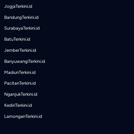
JogjaTerkini.id
BandungTerkini.id
SurabayaTerkini.id
BatuTerkini.id
JemberTerkini.id
BanyuwangiTerkini.id
MadiunTerkini.id
PacitanTerkini.id
NganjukTerkini.id
KediriTerkini.id
LamonganTerkini.id