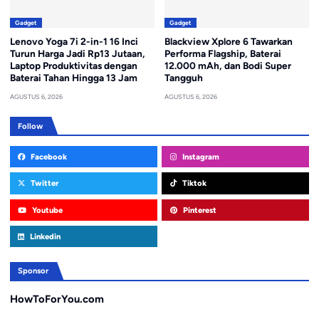
Gadget
Gadget
Lenovo Yoga 7i 2-in-1 16 Inci
Blackview Xplore 6 Tawarkan
Turun Harga Jadi Rp13 Jutaan,
Performa Flagship, Baterai
Laptop Produktivitas dengan
12.000 mAh, dan Bodi Super
Baterai Tahan Hingga 13 Jam
Tangguh
AGUSTUS 6, 2026
AGUSTUS 6, 2026
Follow
Facebook
Instagram
Twitter
Tiktok
Youtube
Pinterest
Linkedin
Sponsor
HowToForYou.com