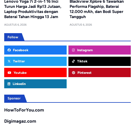
Lenovo Yoga 7i 2-in-1 16 Inci
Blackview Xplore 6 Tawarkan
Turun Harga Jadi Rp13 Jutaan,
Performa Flagship, Baterai
Laptop Produktivitas dengan
12.000 mAh, dan Bodi Super
Baterai Tahan Hingga 13 Jam
Tangguh
AGUSTUS 6, 2026
AGUSTUS 6, 2026
Follow
Facebook
Instagram
Twitter
Tiktok
Youtube
Pinterest
Linkedin
Sponsor
HowToForYou.com
Digimagaz.com