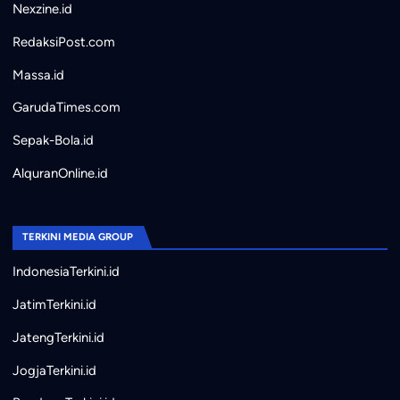
Nexzine.id
RedaksiPost.com
Massa.id
GarudaTimes.com
Sepak-Bola.id
AlquranOnline.id
TERKINI MEDIA GROUP
IndonesiaTerkini.id
JatimTerkini.id
JatengTerkini.id
JogjaTerkini.id