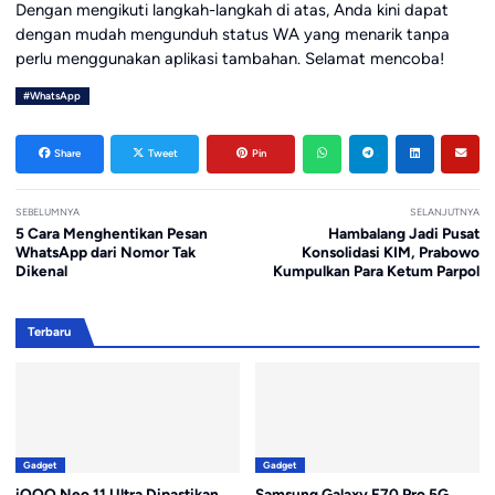
Dengan mengikuti langkah-langkah di atas, Anda kini dapat
dengan mudah mengunduh status WA yang menarik tanpa
perlu menggunakan aplikasi tambahan. Selamat mencoba!
#WhatsApp
Share
Tweet
Pin
SEBELUMNYA
SELANJUTNYA
5 Cara Menghentikan Pesan
Hambalang Jadi Pusat
WhatsApp dari Nomor Tak
Konsolidasi KIM, Prabowo
Dikenal
Kumpulkan Para Ketum Parpol
Terbaru
Gadget
Gadget
iQOO Neo 11 Ultra Dipastikan
Samsung Galaxy F70 Pro 5G