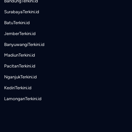
BandungTerkini.id
SurabayaTerkini.id
BatuTerkini.id
JemberTerkini.id
BanyuwangiTerkini.id
MadiunTerkini.id
PacitanTerkini.id
NganjukTerkini.id
KediriTerkini.id
LamonganTerkini.id