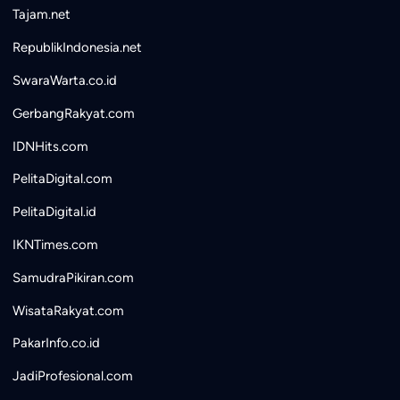
Tajam.net
RepublikIndonesia.net
SwaraWarta.co.id
GerbangRakyat.com
IDNHits.com
PelitaDigital.com
PelitaDigital.id
IKNTimes.com
SamudraPikiran.com
WisataRakyat.com
PakarInfo.co.id
JadiProfesional.com