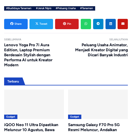
#Budidaya Tanaman
#Jeruk Nipis
#Peluang Usaha
#Tanaman
Share
Tweet
Pin
SEBELUMNYA
SELANJUTNYA
Lenovo Yoga Pro 7i Aura
Peluang Usaha Animator,
Edition, Laptop Premium
Menjadi Kreator Digital yang
Berdesain Stylish dengan
Dicari Banyak Industri
Performa AI untuk Kreator
Modern
Terbaru
Gadget
Gadget
iQOO Neo 11 Ultra Dipastikan
Samsung Galaxy F70 Pro 5G
Meluncur 10 Agustus, Bawa
Resmi Meluncur, Andalkan