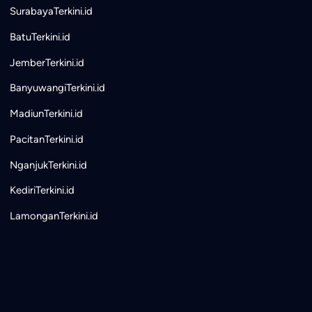
SurabayaTerkini.id
BatuTerkini.id
JemberTerkini.id
BanyuwangiTerkini.id
MadiunTerkini.id
PacitanTerkini.id
NganjukTerkini.id
KediriTerkini.id
LamonganTerkini.id