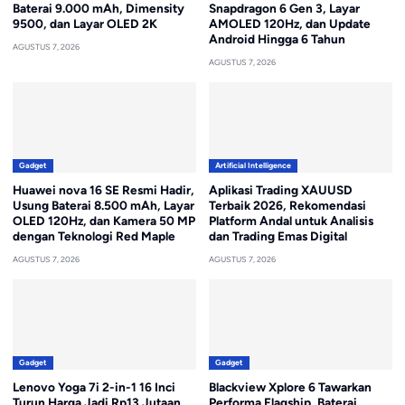
Baterai 9.000 mAh, Dimensity
Snapdragon 6 Gen 3, Layar
9500, dan Layar OLED 2K
AMOLED 120Hz, dan Update
Android Hingga 6 Tahun
AGUSTUS 7, 2026
AGUSTUS 7, 2026
Gadget
Artificial Intelligence
Huawei nova 16 SE Resmi Hadir,
Aplikasi Trading XAUUSD
Usung Baterai 8.500 mAh, Layar
Terbaik 2026, Rekomendasi
OLED 120Hz, dan Kamera 50 MP
Platform Andal untuk Analisis
dengan Teknologi Red Maple
dan Trading Emas Digital
AGUSTUS 7, 2026
AGUSTUS 7, 2026
Gadget
Gadget
Lenovo Yoga 7i 2-in-1 16 Inci
Blackview Xplore 6 Tawarkan
Turun Harga Jadi Rp13 Jutaan,
Performa Flagship, Baterai