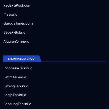
RedaksiPost.com
Massa.id
GarudaTimes.com
Sepak-Bola.id
AlquranOnline.id
TERKINI MEDIA GROUP
IndonesiaTerkini.id
JatimTerkini.id
JatengTerkini.id
JogjaTerkini.id
BandungTerkini.id