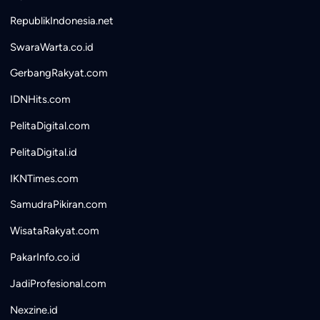
RepublikIndonesia.net
SwaraWarta.co.id
GerbangRakyat.com
IDNHits.com
PelitaDigital.com
PelitaDigital.id
IKNTimes.com
SamudraPikiran.com
WisataRakyat.com
PakarInfo.co.id
JadiProfesional.com
Nexzine.id