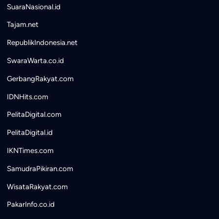
SuaraNasional.id
Tajam.net
RepublikIndonesia.net
SwaraWarta.co.id
GerbangRakyat.com
IDNHits.com
PelitaDigital.com
PelitaDigital.id
IKNTimes.com
SamudraPikiran.com
WisataRakyat.com
PakarInfo.co.id