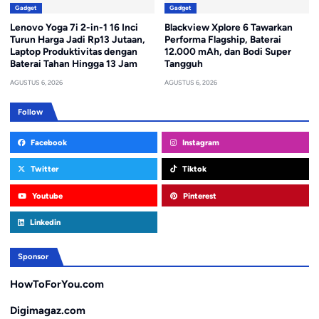
Gadget
Gadget
Lenovo Yoga 7i 2-in-1 16 Inci
Blackview Xplore 6 Tawarkan
Turun Harga Jadi Rp13 Jutaan,
Performa Flagship, Baterai
Laptop Produktivitas dengan
12.000 mAh, dan Bodi Super
Baterai Tahan Hingga 13 Jam
Tangguh
AGUSTUS 6, 2026
AGUSTUS 6, 2026
Follow
Facebook
Instagram
Twitter
Tiktok
Youtube
Pinterest
Linkedin
Sponsor
HowToForYou.com
Digimagaz.com