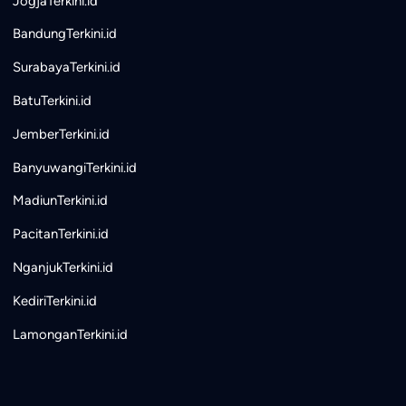
JogjaTerkini.id
BandungTerkini.id
SurabayaTerkini.id
BatuTerkini.id
JemberTerkini.id
BanyuwangiTerkini.id
MadiunTerkini.id
PacitanTerkini.id
NganjukTerkini.id
KediriTerkini.id
LamonganTerkini.id