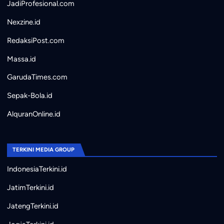
JadiProfesional.com
Nexzine.id
RedaksiPost.com
Massa.id
GarudaTimes.com
Sepak-Bola.id
AlquranOnline.id
TERKINI MEDIA GROUP
IndonesiaTerkini.id
JatimTerkini.id
JatengTerkini.id