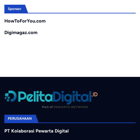
Sponsor
HowToForYou.com
Digimagaz.com
PERUSAHAAN
PT Kolaborasi Pewarta Digital