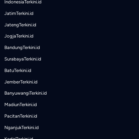
IndonesiaTerkini.id
JatimTerkini.id
JatengTerkini.id
JogjaTerkini.id
BandungTerkini.id
SurabayaTerkini.id
BatuTerkini.id
JemberTerkini.id
BanyuwangiTerkini.id
MadiunTerkini.id
PacitanTerkini.id
NganjukTerkini.id
KediriTerkini.id