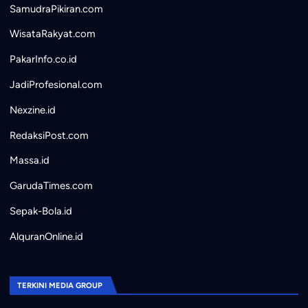
SamudraPikiran.com
WisataRakyat.com
PakarInfo.co.id
JadiProfesional.com
Nexzine.id
RedaksiPost.com
Massa.id
GarudaTimes.com
Sepak-Bola.id
AlquranOnline.id
TERKINI MEDIA GROUP