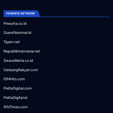
PEWARTA NETWORK
Pewarta.co.id
SuaraNasional.id
Tajam.net
RepublikIndonesia.net
SwaraWarta.co.id
GerbangRakyat.com
IDNHits.com
PelitaDigital.com
PelitaDigital.id
IKNTimes.com