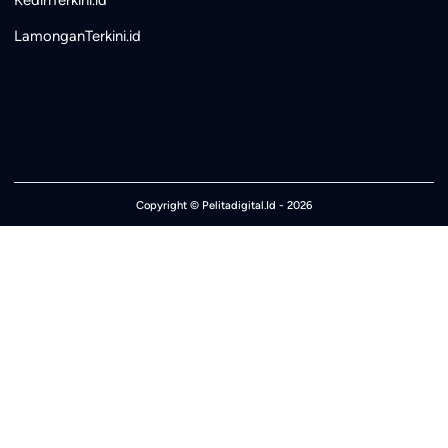
LamonganTerkini.id
Copyright ©
Pelitadigital.Id
- 2026