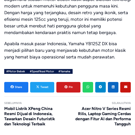
modern untuk memenuhi kebutuhan pengguna masa kini.
Dengan harga yang terjangkau, desain retro yang ikonik, serta
efisiensi mesin 125cc yang teruji, motor ini memiliki potensi
besar untuk merebut hati pengguna global yang
mendambakan kendaraan praktis namun tetap bergaya.
Apabila masuk pasar Indonesia, Yamaha YB125Z DX bisa
menjadi pilihan baru yang menjawab kebutuhan motor klasik
yang hemat biaya operasional serta mudah perawatan.
#Motor Bebek
#Spesifikasi Motor
#Yamaha
Share
Tweet
Pin
SEBELUMNYA
SELANJUTNYA
Mobil Listrik XPeng China
Acer Nitro V Series Resmi
Resmi Dijual di Indonesia,
Rilis, Laptop Gaming Cerdas
Tawarkan Desain Futuristik
dengan Fitur AI dan Performa
dan Teknologi Terbaik
Tangguh