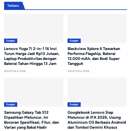
Terbaru
Gadget
Gadget
Lenovo Yoga 7i 2-in-1 16 Inci
Blackview Xplore 6 Tawarkan
Turun Harga Jadi Rp13 Jutaan,
Performa Flagship, Baterai
Laptop Produktivitas dengan
12.000 mAh, dan Bodi Super
Baterai Tahan Hingga 13 Jam
Tangguh
AGUSTUS 6, 2026
AGUSTUS 6, 2026
Gadget
Gadget
Samsung Galaxy Tab S12
Googlebook Lenovo Siap
Dipastikan Meluncur, Ini
Meluncur di IFA 2026, Usung
Bocoran Spesifikasi, Fitur, dan
Aluminium OS Berbasis Android
Varian yang Bakal Hadir
dan Tombol Gemini Khusus