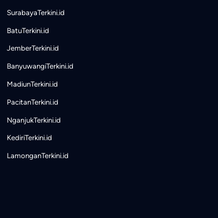
SurabayaTerkini.id
BatuTerkini.id
JemberTerkini.id
BanyuwangiTerkini.id
MadiunTerkini.id
PacitanTerkini.id
NganjukTerkini.id
KediriTerkini.id
LamonganTerkini.id