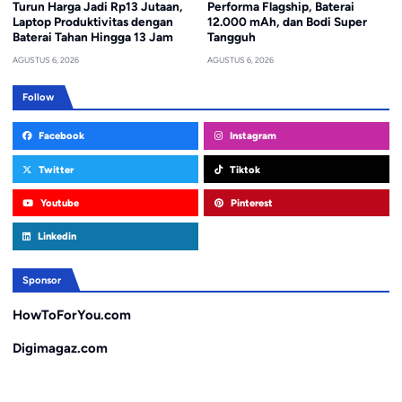
Turun Harga Jadi Rp13 Jutaan,
Performa Flagship, Baterai
Laptop Produktivitas dengan
12.000 mAh, dan Bodi Super
Baterai Tahan Hingga 13 Jam
Tangguh
AGUSTUS 6, 2026
AGUSTUS 6, 2026
Follow
Facebook
Instagram
Twitter
Tiktok
Youtube
Pinterest
Linkedin
Sponsor
HowToForYou.com
Digimagaz.com