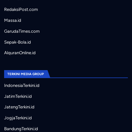
RedaksiPost.com
Massa.id
GarudaTimes.com
Sepak-Bola.id
AlquranOnline.id
TERKINI MEDIA GROUP
IndonesiaTerkini.id
JatimTerkini.id
JatengTerkini.id
JogjaTerkini.id
BandungTerkini.id