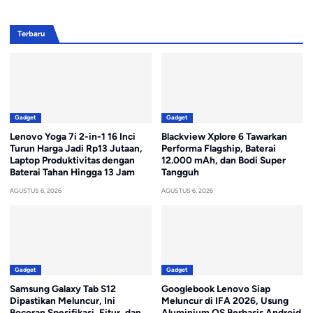
Terbaru
Gadget
Gadget
Lenovo Yoga 7i 2-in-1 16 Inci
Blackview Xplore 6 Tawarkan
Turun Harga Jadi Rp13 Jutaan,
Performa Flagship, Baterai
Laptop Produktivitas dengan
12.000 mAh, dan Bodi Super
Baterai Tahan Hingga 13 Jam
Tangguh
AGUSTUS 6, 2026
AGUSTUS 6, 2026
Gadget
Gadget
Samsung Galaxy Tab S12
Googlebook Lenovo Siap
Dipastikan Meluncur, Ini
Meluncur di IFA 2026, Usung
Bocoran Spesifikasi, Fitur, dan
Aluminium OS Berbasis Android