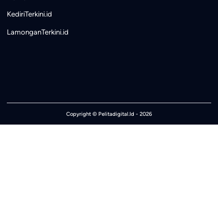
KediriTerkini.id
LamonganTerkini.id
Copyright ©
Pelitadigital.Id
- 2026