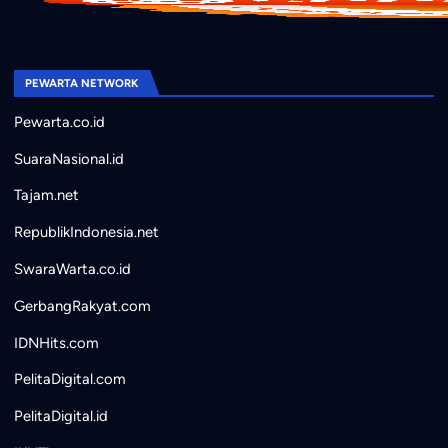
PEWARTA NETWORK
Pewarta.co.id
SuaraNasional.id
Tajam.net
RepublikIndonesia.net
SwaraWarta.co.id
GerbangRakyat.com
IDNHits.com
PelitaDigital.com
PelitaDigital.id