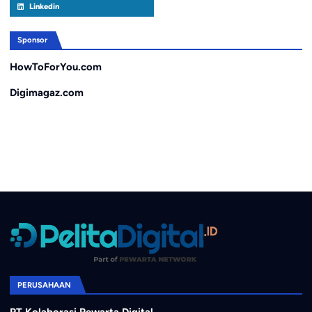
Linkedin
Sponsor
HowToForYou.com
Digimagaz.com
PERUSAHAAN
PT Kolaborasi Pewarta Digital