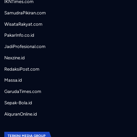
IKNTimes.com
SamudraPikiran.com
WisataRakyat.com
PakarInfo.co.id
JadiProfesional.com
Nexzine.id
RedaksiPost.com
Massa.id
GarudaTimes.com
Sepak-Bola.id
AlquranOnline.id
TERKINI MEDIA GROUP