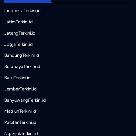
IndonesiaTerkini.id
JatimTerkini.id
JatengTerkini.id
JogjaTerkini.id
BandungTerkini.id
SurabayaTerkini.id
BatuTerkini.id
JemberTerkini.id
BanyuwangiTerkini.id
MadiunTerkini.id
PacitanTerkini.id
NganjukTerkini.id