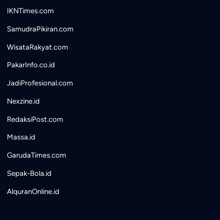
IKNTimes.com
SamudraPikiran.com
WisataRakyat.com
PakarInfo.co.id
JadiProfesional.com
Nexzine.id
RedaksiPost.com
Massa.id
GarudaTimes.com
Sepak-Bola.id
AlquranOnline.id