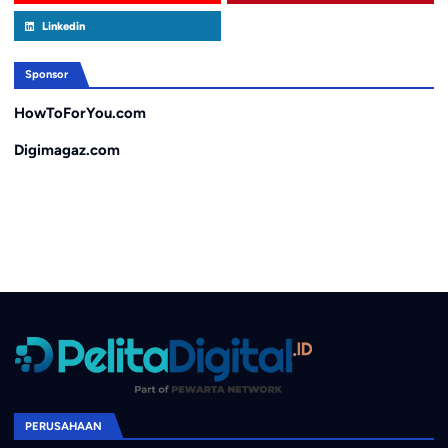
Linkedin
Sponsor
HowToForYou.com
Digimagaz.com
PERUSAHAAN