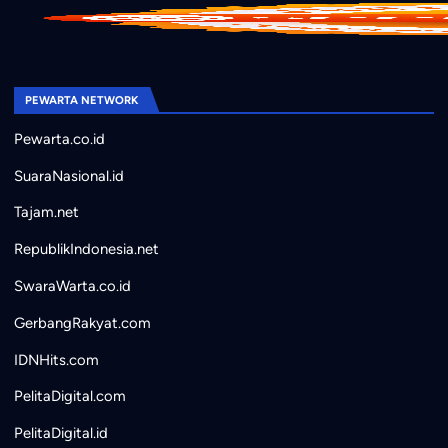
PEWARTA NETWORK
Pewarta.co.id
SuaraNasional.id
Tajam.net
RepublikIndonesia.net
SwaraWarta.co.id
GerbangRakyat.com
IDNHits.com
PelitaDigital.com
PelitaDigital.id