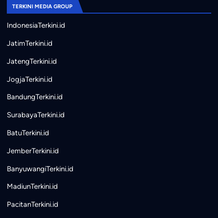
TERKINI MEDIA GROUP
IndonesiaTerkini.id
JatimTerkini.id
JatengTerkini.id
JogjaTerkini.id
BandungTerkini.id
SurabayaTerkini.id
BatuTerkini.id
JemberTerkini.id
BanyuwangiTerkini.id
MadiunTerkini.id
PacitanTerkini.id