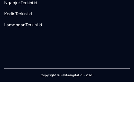
NganjukTerkini.id
KediriTerkini.id
LamonganTerkini.id
Copyright ©
Pelitadigital.Id
- 2026