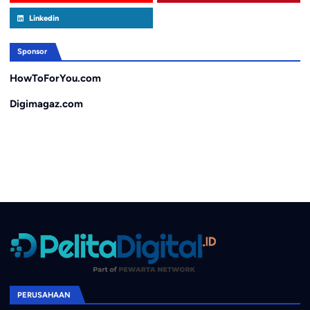
Linkedin
Sponsor
HowToForYou.com
Digimagaz.com
PERUSAHAAN