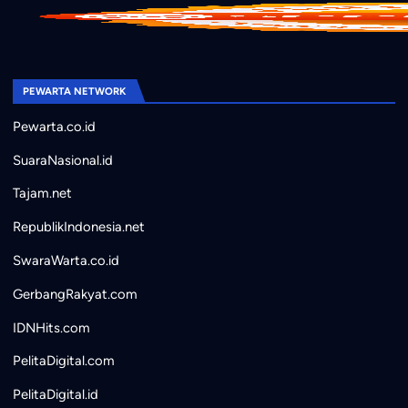
PEWARTA NETWORK
Pewarta.co.id
SuaraNasional.id
Tajam.net
RepublikIndonesia.net
SwaraWarta.co.id
GerbangRakyat.com
IDNHits.com
PelitaDigital.com
PelitaDigital.id