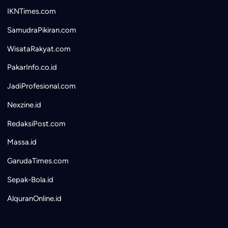
IKNTimes.com
SamudraPikiran.com
WisataRakyat.com
PakarInfo.co.id
JadiProfesional.com
Nexzine.id
RedaksiPost.com
Massa.id
GarudaTimes.com
Sepak-Bola.id
AlquranOnline.id