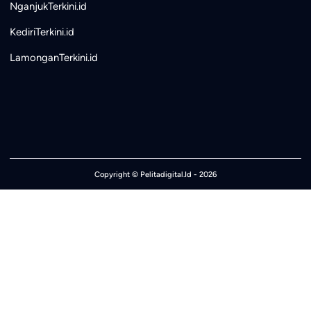
NganjukTerkini.id
KediriTerkini.id
LamonganTerkini.id
Copyright ©
Pelitadigital.Id
- 2026