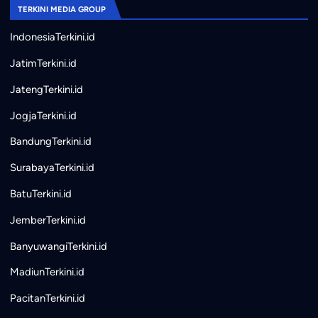
TERKINI MEDIA GROUP
IndonesiaTerkini.id
JatimTerkini.id
JatengTerkini.id
JogjaTerkini.id
BandungTerkini.id
SurabayaTerkini.id
BatuTerkini.id
JemberTerkini.id
BanyuwangiTerkini.id
MadiunTerkini.id
PacitanTerkini.id