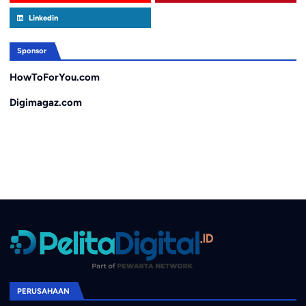
Linkedin
Sponsor
HowToForYou.com
Digimagaz.com
PERUSAHAAN