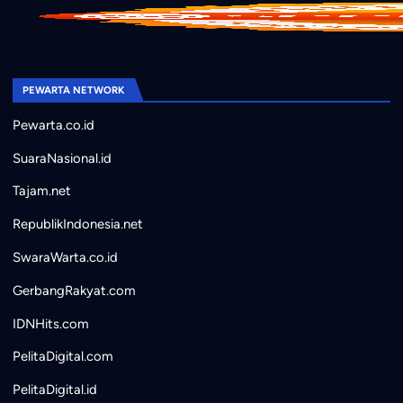
PEWARTA NETWORK
Pewarta.co.id
SuaraNasional.id
Tajam.net
RepublikIndonesia.net
SwaraWarta.co.id
GerbangRakyat.com
IDNHits.com
PelitaDigital.com
PelitaDigital.id