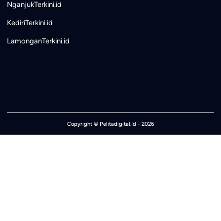
NganjukTerkini.id
KediriTerkini.id
LamonganTerkini.id
Copyright ©
Pelitadigital.Id
- 2026