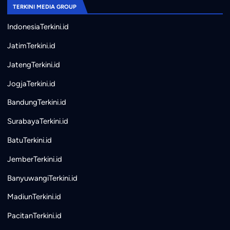
TERKINI MEDIA GROUP
IndonesiaTerkini.id
JatimTerkini.id
JatengTerkini.id
JogjaTerkini.id
BandungTerkini.id
SurabayaTerkini.id
BatuTerkini.id
JemberTerkini.id
BanyuwangiTerkini.id
MadiunTerkini.id
PacitanTerkini.id