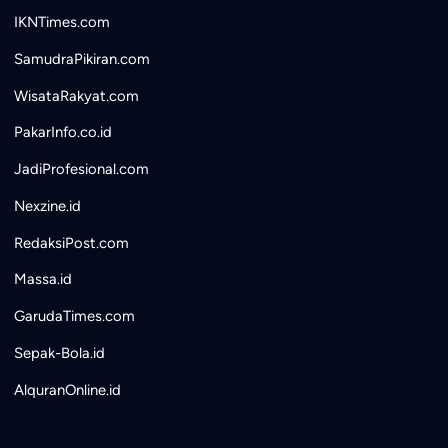
IKNTimes.com
SamudraPikiran.com
WisataRakyat.com
PakarInfo.co.id
JadiProfesional.com
Nexzine.id
RedaksiPost.com
Massa.id
GarudaTimes.com
Sepak-Bola.id
AlquranOnline.id