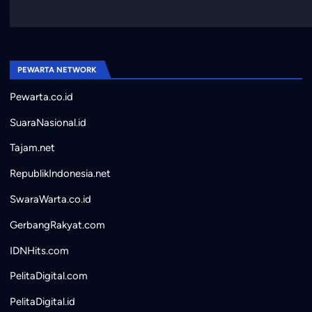
PEWARTA NETWORK
Pewarta.co.id
SuaraNasional.id
Tajam.net
RepublikIndonesia.net
SwaraWarta.co.id
GerbangRakyat.com
IDNHits.com
PelitaDigital.com
PelitaDigital.id