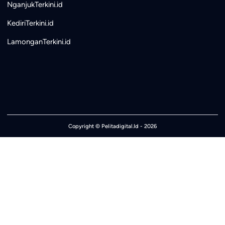
NganjukTerkini.id
KediriTerkini.id
LamonganTerkini.id
Copyright ©
Pelitadigital.Id
- 2026