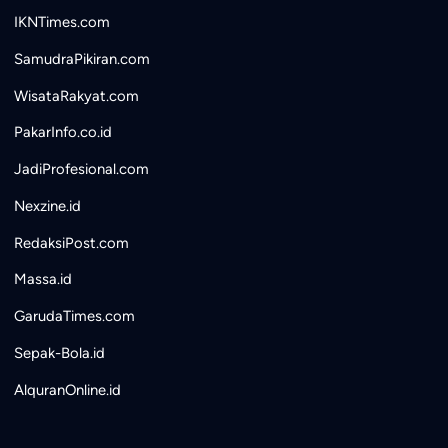
IKNTimes.com
SamudraPikiran.com
WisataRakyat.com
PakarInfo.co.id
JadiProfesional.com
Nexzine.id
RedaksiPost.com
Massa.id
GarudaTimes.com
Sepak-Bola.id
AlquranOnline.id