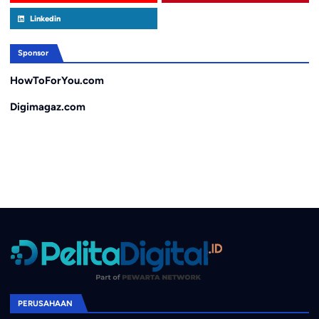
Linkedin
Sponsor
HowToForYou.com
Digimagaz.com
PERUSAHAAN