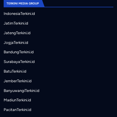
TERKINI MEDIA GROUP
IndonesiaTerkini.id
JatimTerkini.id
JatengTerkini.id
JogjaTerkini.id
BandungTerkini.id
SurabayaTerkini.id
BatuTerkini.id
JemberTerkini.id
BanyuwangiTerkini.id
MadiunTerkini.id
PacitanTerkini.id