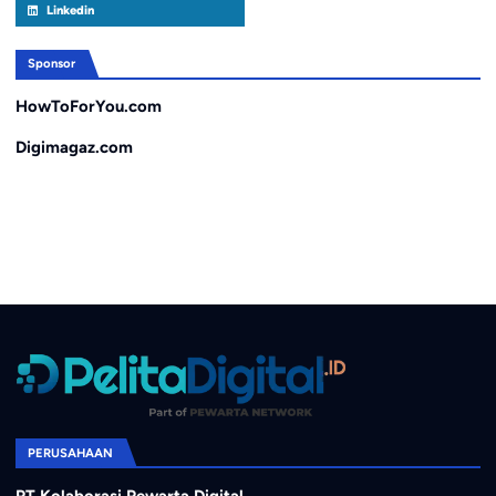
Linkedin
Sponsor
HowToForYou.com
Digimagaz.com
PERUSAHAAN
PT Kolaborasi Pewarta Digital