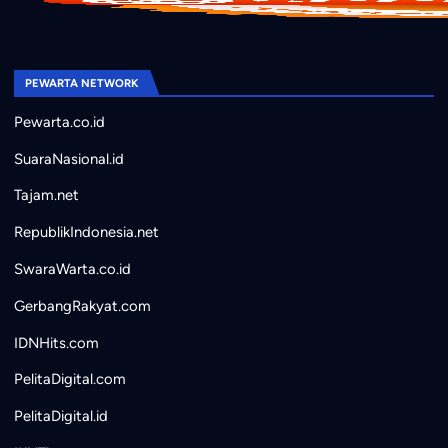
PEWARTA NETWORK
Pewarta.co.id
SuaraNasional.id
Tajam.net
RepublikIndonesia.net
SwaraWarta.co.id
GerbangRakyat.com
IDNHits.com
PelitaDigital.com
PelitaDigital.id