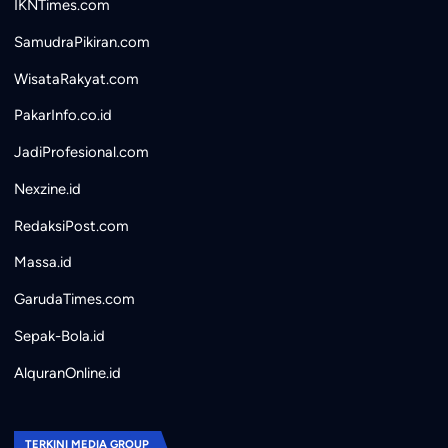
IKNTimes.com
SamudraPikiran.com
WisataRakyat.com
PakarInfo.co.id
JadiProfesional.com
Nexzine.id
RedaksiPost.com
Massa.id
GarudaTimes.com
Sepak-Bola.id
AlquranOnline.id
TERKINI MEDIA GROUP