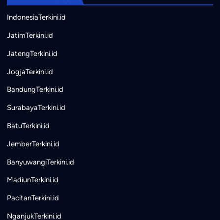
IndonesiaTerkini.id
JatimTerkini.id
JatengTerkini.id
JogjaTerkini.id
BandungTerkini.id
SurabayaTerkini.id
BatuTerkini.id
JemberTerkini.id
BanyuwangiTerkini.id
MadiunTerkini.id
PacitanTerkini.id
NganjukTerkini.id