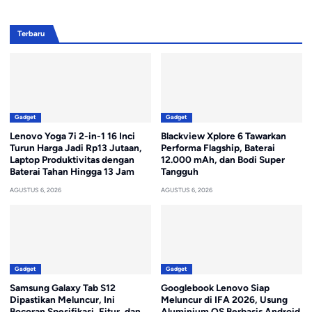
Terbaru
Gadget
Gadget
Lenovo Yoga 7i 2-in-1 16 Inci
Blackview Xplore 6 Tawarkan
Turun Harga Jadi Rp13 Jutaan,
Performa Flagship, Baterai
Laptop Produktivitas dengan
12.000 mAh, dan Bodi Super
Baterai Tahan Hingga 13 Jam
Tangguh
AGUSTUS 6, 2026
AGUSTUS 6, 2026
Gadget
Gadget
Samsung Galaxy Tab S12
Googlebook Lenovo Siap
Dipastikan Meluncur, Ini
Meluncur di IFA 2026, Usung
Bocoran Spesifikasi, Fitur, dan
Aluminium OS Berbasis Android