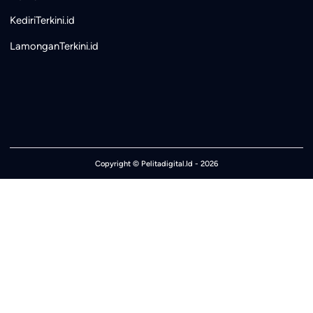
KediriTerkini.id
LamonganTerkini.id
Copyright ©
Pelitadigital.Id
- 2026