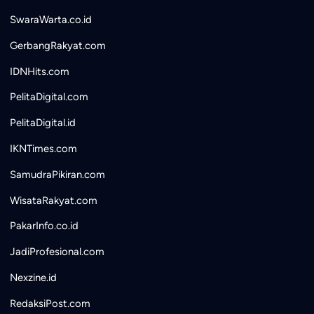
SwaraWarta.co.id
GerbangRakyat.com
IDNHits.com
PelitaDigital.com
PelitaDigital.id
IKNTimes.com
SamudraPikiran.com
WisataRakyat.com
PakarInfo.co.id
JadiProfesional.com
Nexzine.id
RedaksiPost.com