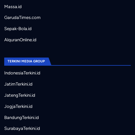
Massa.id
GarudaTimes.com
Sepak-Bola.id
AlquranOnline.id
TERKINI MEDIA GROUP
IndonesiaTerkini.id
JatimTerkini.id
JatengTerkini.id
JogjaTerkini.id
BandungTerkini.id
SurabayaTerkini.id