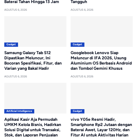
Baterai Tahan Hingga 13 Jam
Tangguh
AGUSTUS 6, 2026
AGUSTUS 6, 2026
Gadget
Gadget
Samsung Galaxy Tab S12
Googlebook Lenovo Siap
Dipastikan Meluncur, Ini
Meluncur di IFA 2026, Usung
Bocoran Spesifikasi, Fitur, dan
Aluminium OS Berbasis Android
Varian yang Bakal Hadir
dan Tombol Gemini Khusus
AGUSTUS 6, 2026
AGUSTUS 6, 2026
Artificial Intelligence
Gadget
Aplikasi Kasir Aja Permudah
vivo Y05e Resmi Hadir,
UMKM Kelola Bisnis, Hadirkan
Smartphone Rp2 Jutaan dengan
Solusi Digital untuk Transaksi,
Baterai Awet, Layar 120Hz, dan
Stok, dan Laporan Penjualan
Fitur AI untuk Aktivitas Harian