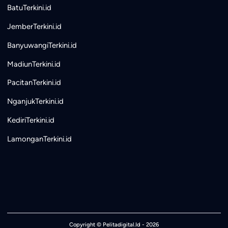
BatuTerkini.id
JemberTerkini.id
BanyuwangiTerkini.id
MadiunTerkini.id
PacitanTerkini.id
NganjukTerkini.id
KediriTerkini.id
LamonganTerkini.id
Copyright ©
Pelitadigital.Id
- 2026