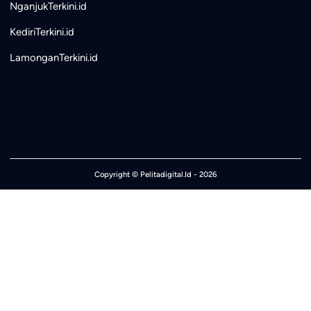
NganjukTerkini.id
KediriTerkini.id
LamonganTerkini.id
Copyright ©
Pelitadigital.Id
- 2026