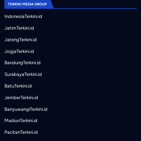
TERKINI MEDIA GROUP
IndonesiaTerkini.id
JatimTerkini.id
JatengTerkini.id
JogjaTerkini.id
BandungTerkini.id
SurabayaTerkini.id
BatuTerkini.id
JemberTerkini.id
BanyuwangiTerkini.id
MadiunTerkini.id
PacitanTerkini.id