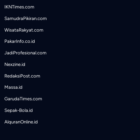
IKNTimes.com
SamudraPikiran.com
WisataRakyat.com
PakarInfo.co.id
JadiProfesional.com
Nexzine.id
RedaksiPost.com
Massa.id
GarudaTimes.com
Sepak-Bola.id
AlquranOnline.id