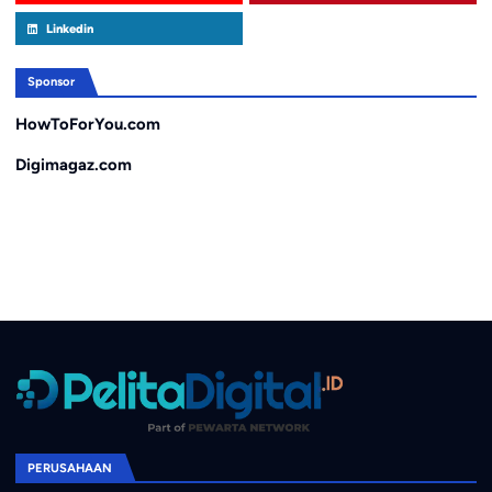
Linkedin
Sponsor
HowToForYou.com
Digimagaz.com
PERUSAHAAN