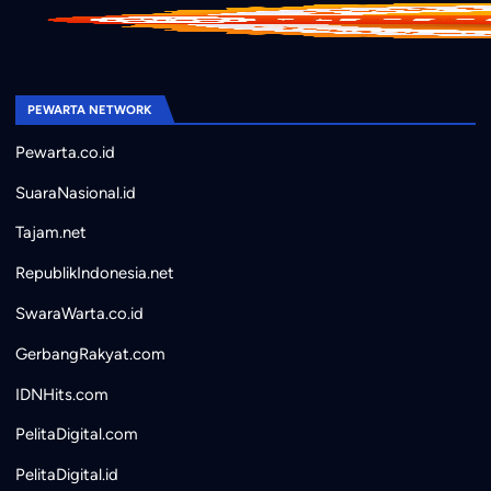
PEWARTA NETWORK
Pewarta.co.id
SuaraNasional.id
Tajam.net
RepublikIndonesia.net
SwaraWarta.co.id
GerbangRakyat.com
IDNHits.com
PelitaDigital.com
PelitaDigital.id