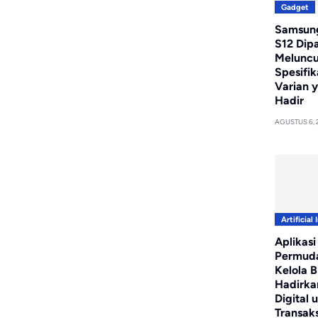
Gadget
Samsung
S12 Dip
Meluncur
Spesifik
Varian 
Hadir
AGUSTUS 6, 
Artificial 
Aplikasi
Permud
Kelola Bi
Hadirka
Digital 
Transaks