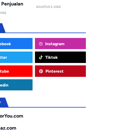
 Penjualan
AGUSTUS 5, 2026
2026
ebook
Instagram
tter
Tiktok
tube
Pinterest
edin
r
orYou.com
gaz.com