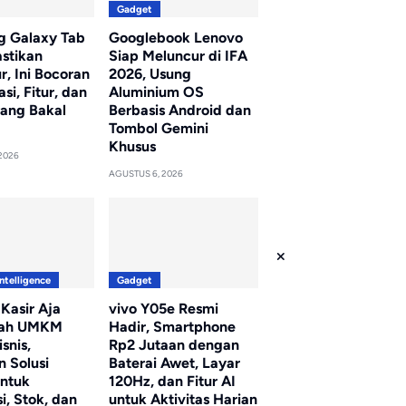
Gadget
 Galaxy Tab
Googlebook Lenovo
astikan
Siap Meluncur di IFA
, Ini Bocoran
2026, Usung
asi, Fitur, dan
Aluminium OS
yang Bakal
Berbasis Android dan
Tombol Gemini
Khusus
2026
AGUSTUS 6, 2026
Intelligence
Gadget
 Kasir Aja
vivo Y05e Resmi
ah UMKM
Hadir, Smartphone
snis,
Rp2 Jutaan dengan
n Solusi
Baterai Awet, Layar
untuk
120Hz, dan Fitur AI
i, Stok, dan
untuk Aktivitas Harian