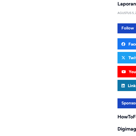
Laporan
AGUSTUS 5, 
Follow
Fac
Twi
You
Link
Sponso
HowToF
Digima