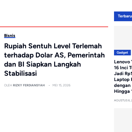
Terbar
Bisnis
Rupiah Sentuh Level Terlemah
Gadget
terhadap Dolar AS, Pemerintah
Lenovo Y
dan BI Siapkan Langkah
16 Inci 
Stabilisasi
Jadi Rp
Laptop 
dengan 
OLEH
RIZKY FERDIANSYAH
MEI 15, 2026
Hingga 
AGUSTUS 6, 