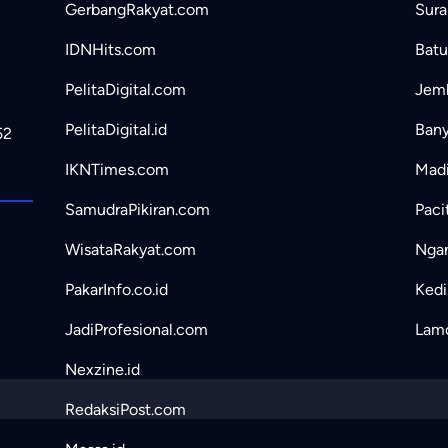
GerbangRakyat.com
Sura
IDNHits.com
Batu
PelitaDigital.com
Jemb
PelitaDigital.id
Bany
52
IKNTimes.com
Madi
SamudraPikiran.com
Paci
WisataRakyat.com
Ngan
PakarInfo.co.id
Kedir
JadiProfesional.com
Lamo
Nexzine.id
RedaksiPost.com