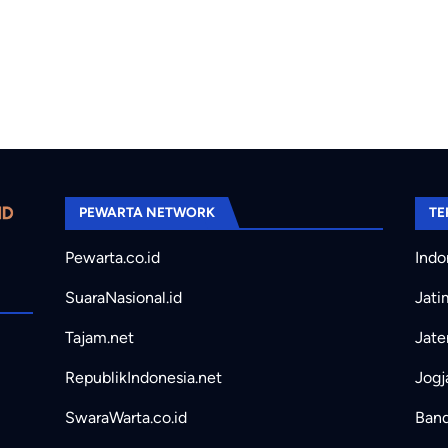
PEWARTA NETWORK
TE
Pewarta.co.id
Indo
SuaraNasional.id
Jati
Tajam.net
Jate
RepublikIndonesia.net
Jogj
SwaraWarta.co.id
Band