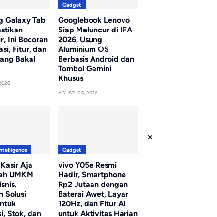
Gadget
 Galaxy Tab
Googlebook Lenovo
astikan
Siap Meluncur di IFA
, Ini Bocoran
2026, Usung
asi, Fitur, dan
Aluminium OS
yang Bakal
Berbasis Android dan
Tombol Gemini
Khusus
2026
AGUSTUS 6, 2026
Intelligence
Gadget
 Kasir Aja
vivo Y05e Resmi
ah UMKM
Hadir, Smartphone
snis,
Rp2 Jutaan dengan
n Solusi
Baterai Awet, Layar
untuk
120Hz, dan Fitur AI
i, Stok, dan
untuk Aktivitas Harian