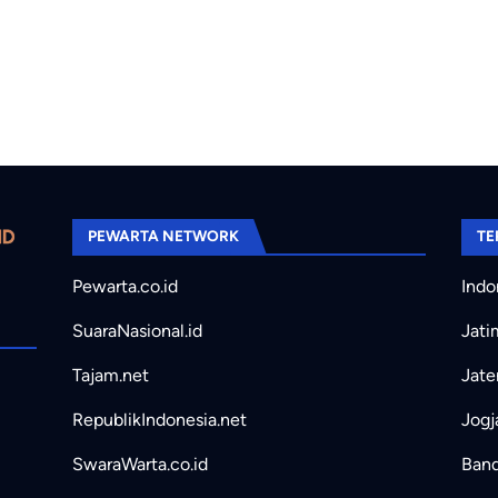
PEWARTA NETWORK
TE
Pewarta.co.id
Indo
SuaraNasional.id
Jati
Tajam.net
Jate
RepublikIndonesia.net
Jogj
SwaraWarta.co.id
Band