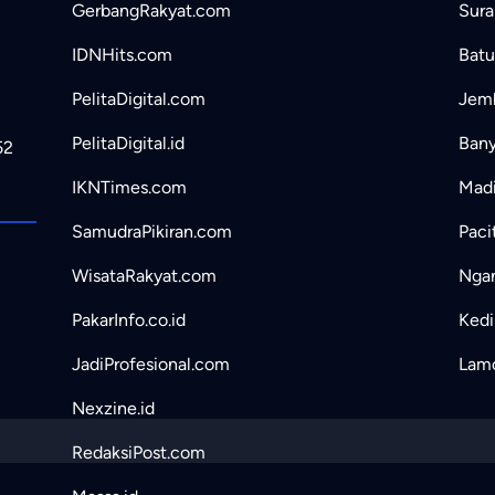
GerbangRakyat.com
Sura
IDNHits.com
Batu
PelitaDigital.com
Jemb
PelitaDigital.id
Bany
52
IKNTimes.com
Madi
SamudraPikiran.com
Paci
WisataRakyat.com
Ngan
PakarInfo.co.id
Kedir
JadiProfesional.com
Lamo
Nexzine.id
RedaksiPost.com