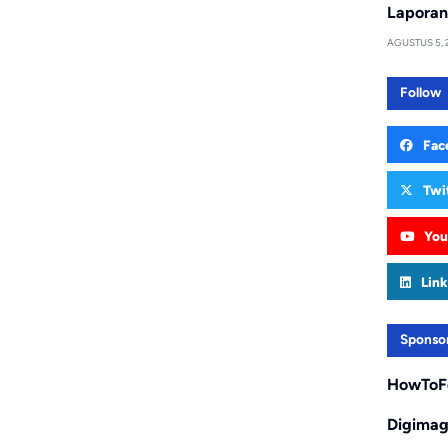
Laporan
AGUSTUS 5, 
Follow
Fac
Twi
You
Link
Sponso
HowToF
Digima