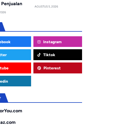
 Penjualan
AGUSTUS 5, 2026
2026
ebook
Instagram
tter
Tiktok
tube
Pinterest
edin
r
orYou.com
gaz.com