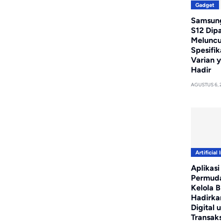
Gadget
Samsung
S12 Dip
Meluncur
Spesifik
Varian 
Hadir
AGUSTUS 6, 
Artificial 
Aplikasi
Permud
Kelola Bi
Hadirka
Digital 
Transaks