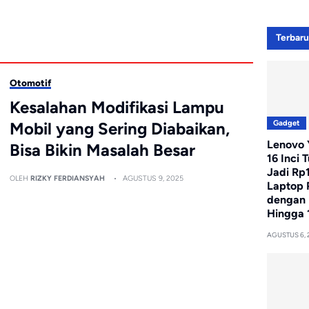
Terbar
Otomotif
Kesalahan Modifikasi Lampu
Gadget
Mobil yang Sering Diabaikan,
Lenovo Y
Bisa Bikin Masalah Besar
16 Inci 
Jadi Rp
OLEH
RIZKY FERDIANSYAH
AGUSTUS 9, 2025
Laptop 
dengan 
Hingga 
AGUSTUS 6, 