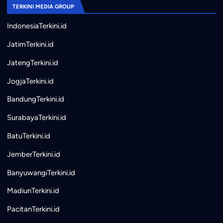
TERKINI MEDIA GROUP
IndonesiaTerkini.id
JatimTerkini.id
JatengTerkini.id
JogjaTerkini.id
BandungTerkini.id
SurabayaTerkini.id
BatuTerkini.id
JemberTerkini.id
BanyuwangiTerkini.id
MadiunTerkini.id
PacitanTerkini.id