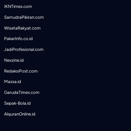
IKNTimes.com
SamudraPikiran.com
WisataRakyat.com
PakarInfo.co.id
JadiProfesional.com
Nexzine.id
RedaksiPost.com
Massa.id
GarudaTimes.com
Sepak-Bola.id
AlquranOnline.id