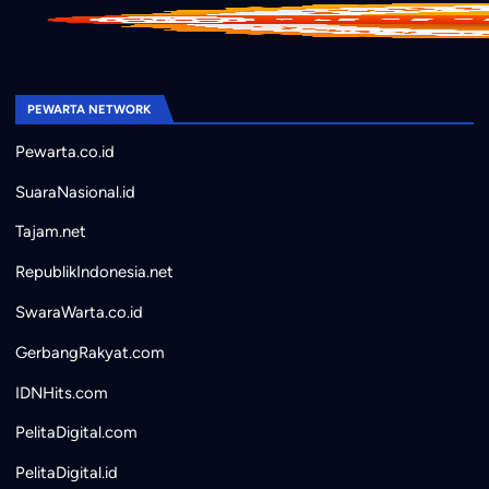
PEWARTA NETWORK
Pewarta.co.id
SuaraNasional.id
Tajam.net
RepublikIndonesia.net
SwaraWarta.co.id
GerbangRakyat.com
IDNHits.com
PelitaDigital.com
PelitaDigital.id