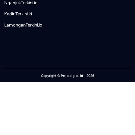
NganjukTerkini.id
KediriTerkini.id
LamonganTerkini.id
Copyright ©
Pelitadigital.Id
- 2026