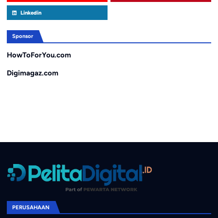
Linkedin
Sponsor
HowToForYou.com
Digimagaz.com
PERUSAHAAN