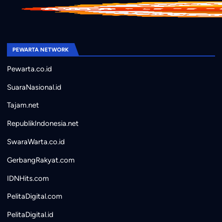
PEWARTA NETWORK
Pewarta.co.id
SuaraNasional.id
Tajam.net
RepublikIndonesia.net
SwaraWarta.co.id
GerbangRakyat.com
IDNHits.com
PelitaDigital.com
PelitaDigital.id