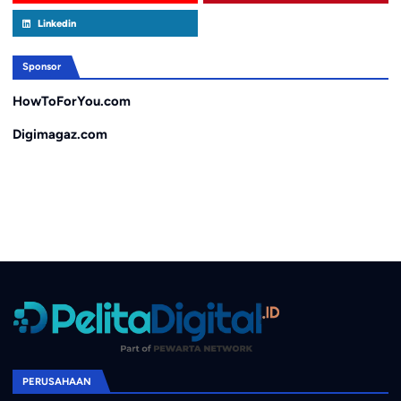
Linkedin
Sponsor
HowToForYou.com
Digimagaz.com
PERUSAHAAN