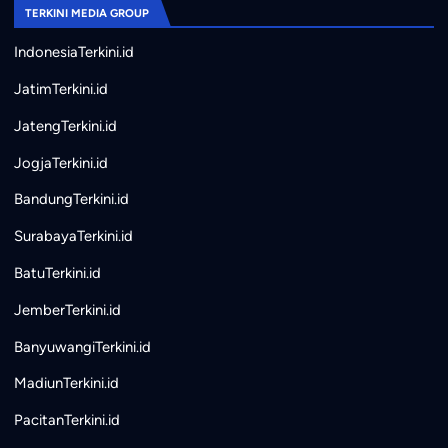
TERKINI MEDIA GROUP
IndonesiaTerkini.id
JatimTerkini.id
JatengTerkini.id
JogjaTerkini.id
BandungTerkini.id
SurabayaTerkini.id
BatuTerkini.id
JemberTerkini.id
BanyuwangiTerkini.id
MadiunTerkini.id
PacitanTerkini.id