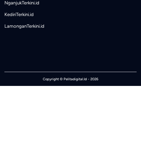
NganjukTerkini.id
KediriTerkini.id
LamonganTerkini.id
Copyright ©
Pelitadigital.Id
- 2026