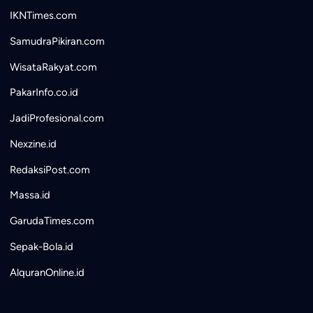
IKNTimes.com
SamudraPikiran.com
WisataRakyat.com
PakarInfo.co.id
JadiProfesional.com
Nexzine.id
RedaksiPost.com
Massa.id
GarudaTimes.com
Sepak-Bola.id
AlquranOnline.id