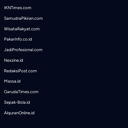
IKNTimes.com
SamudraPikiran.com
WisataRakyat.com
PakarInfo.co.id
JadiProfesional.com
Nexzine.id
RedaksiPost.com
Massa.id
GarudaTimes.com
Sepak-Bola.id
AlquranOnline.id