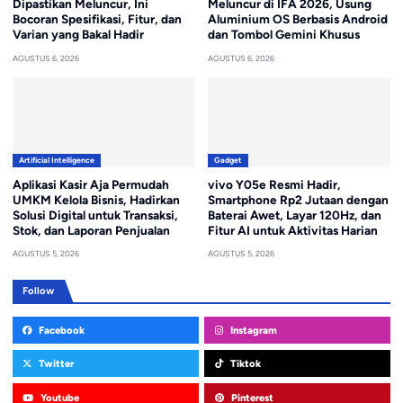
Dipastikan Meluncur, Ini
Meluncur di IFA 2026, Usung
Bocoran Spesifikasi, Fitur, dan
Aluminium OS Berbasis Android
Varian yang Bakal Hadir
dan Tombol Gemini Khusus
AGUSTUS 6, 2026
AGUSTUS 6, 2026
Artificial Intelligence
Gadget
Aplikasi Kasir Aja Permudah
vivo Y05e Resmi Hadir,
UMKM Kelola Bisnis, Hadirkan
Smartphone Rp2 Jutaan dengan
Solusi Digital untuk Transaksi,
Baterai Awet, Layar 120Hz, dan
Stok, dan Laporan Penjualan
Fitur AI untuk Aktivitas Harian
AGUSTUS 5, 2026
AGUSTUS 5, 2026
Follow
Facebook
Instagram
Twitter
Tiktok
Youtube
Pinterest