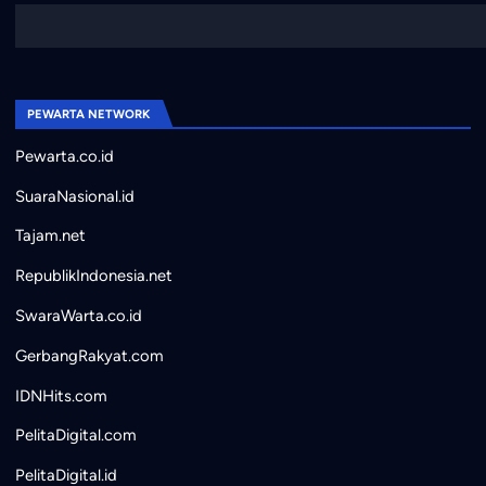
PEWARTA NETWORK
Pewarta.co.id
SuaraNasional.id
Tajam.net
RepublikIndonesia.net
SwaraWarta.co.id
GerbangRakyat.com
IDNHits.com
PelitaDigital.com
PelitaDigital.id