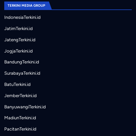
TERKINI MEDIA GROUP
IndonesiaTerkini.id
JatimTerkini.id
JatengTerkini.id
JogjaTerkini.id
BandungTerkini.id
SurabayaTerkini.id
BatuTerkini.id
JemberTerkini.id
BanyuwangiTerkini.id
MadiunTerkini.id
PacitanTerkini.id