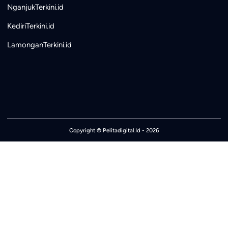
NganjukTerkini.id
KediriTerkini.id
LamonganTerkini.id
Copyright ©
Pelitadigital.Id
- 2026