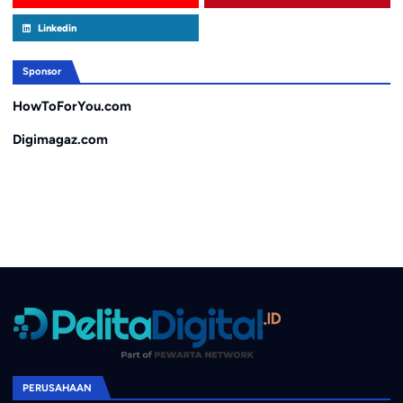
Linkedin
Sponsor
HowToForYou.com
Digimagaz.com
PERUSAHAAN