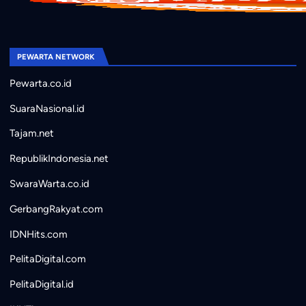
PEWARTA NETWORK
Pewarta.co.id
SuaraNasional.id
Tajam.net
RepublikIndonesia.net
SwaraWarta.co.id
GerbangRakyat.com
IDNHits.com
PelitaDigital.com
PelitaDigital.id