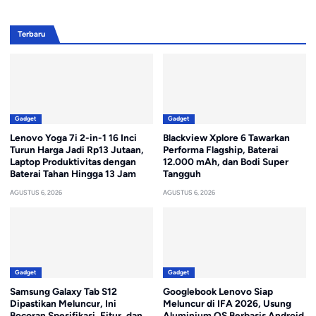
Terbaru
Gadget
Gadget
Lenovo Yoga 7i 2-in-1 16 Inci
Blackview Xplore 6 Tawarkan
Turun Harga Jadi Rp13 Jutaan,
Performa Flagship, Baterai
Laptop Produktivitas dengan
12.000 mAh, dan Bodi Super
Baterai Tahan Hingga 13 Jam
Tangguh
AGUSTUS 6, 2026
AGUSTUS 6, 2026
Gadget
Gadget
Samsung Galaxy Tab S12
Googlebook Lenovo Siap
Dipastikan Meluncur, Ini
Meluncur di IFA 2026, Usung
Bocoran Spesifikasi, Fitur, dan
Aluminium OS Berbasis Android