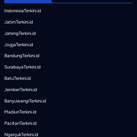
IndonesiaTerkini.id
JatimTerkini.id
JatengTerkini.id
JogjaTerkini.id
BandungTerkini.id
SurabayaTerkini.id
BatuTerkini.id
JemberTerkini.id
BanyuwangiTerkini.id
MadiunTerkini.id
PacitanTerkini.id
NganjukTerkini.id