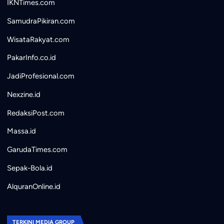
IKNTimes.com
SamudraPikiran.com
WisataRakyat.com
PakarInfo.co.id
JadiProfesional.com
Nexzine.id
RedaksiPost.com
Massa.id
GarudaTimes.com
Sepak-Bola.id
AlquranOnline.id
TERKINI MEDIA GROUP