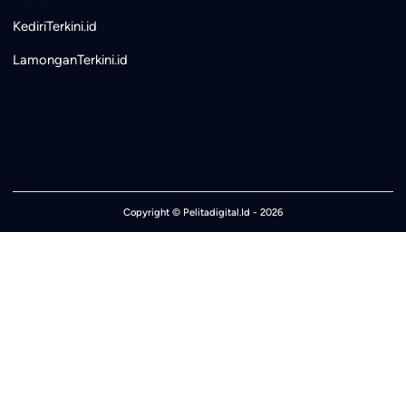
KediriTerkini.id
LamonganTerkini.id
Copyright ©
Pelitadigital.Id
- 2026