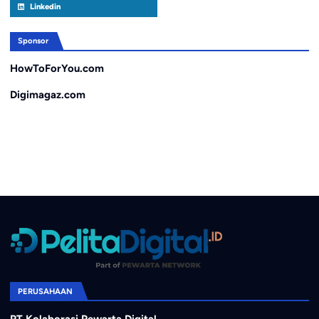
Linkedin
Sponsor
HowToForYou.com
Digimagaz.com
PERUSAHAAN
PT Kolaborasi Pewarta Digital