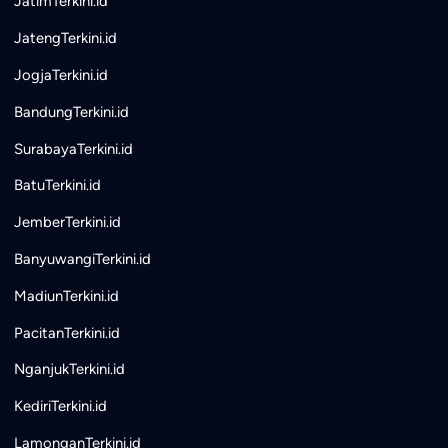
JatimTerkini.id
JatengTerkini.id
JogjaTerkini.id
BandungTerkini.id
SurabayaTerkini.id
BatuTerkini.id
JemberTerkini.id
BanyuwangiTerkini.id
MadiunTerkini.id
PacitanTerkini.id
NganjukTerkini.id
KediriTerkini.id
LamonganTerkini.id