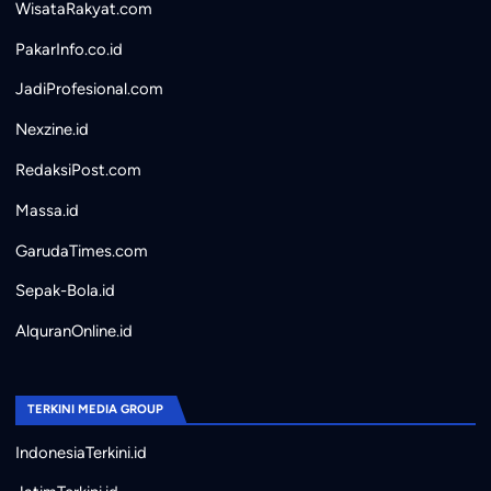
WisataRakyat.com
PakarInfo.co.id
JadiProfesional.com
Nexzine.id
RedaksiPost.com
Massa.id
GarudaTimes.com
Sepak-Bola.id
AlquranOnline.id
TERKINI MEDIA GROUP
IndonesiaTerkini.id