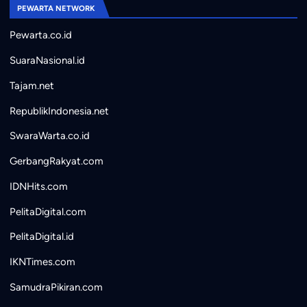
PEWARTA NETWORK
Pewarta.co.id
SuaraNasional.id
Tajam.net
RepublikIndonesia.net
SwaraWarta.co.id
GerbangRakyat.com
IDNHits.com
PelitaDigital.com
PelitaDigital.id
IKNTimes.com
SamudraPikiran.com