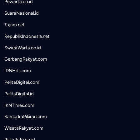
Pewarta.co.id
SuaraNasional.id
Tajam.net
RepublikIndonesia.net
SwaraWarta.co.id
GerbangRakyat.com
IDNHits.com
PelitaDigital.com
PelitaDigital.id
IKNTimes.com
SamudraPikiran.com
WisataRakyat.com
PakarInfo.co.id