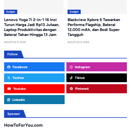
Gadget
Gadget
Lenovo Yoga 7i 2-in-1 16 Inci
Blackview Xplore 6 Tawarkan
Turun Harga Jadi Rp13 Jutaan,
Performa Flagship, Baterai
Laptop Produktivitas dengan
12.000 mAh, dan Bodi Super
Baterai Tahan Hingga 13 Jam
Tangguh
AGUSTUS 6, 2026
AGUSTUS 6, 2026
Follow
Facebook
Instagram
Twitter
Tiktok
Youtube
Pinterest
Linkedin
Sponsor
HowToForYou.com