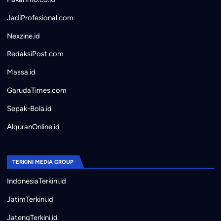
JadiProfesional.com
Nexzine.id
RedaksiPost.com
Massa.id
GarudaTimes.com
Sepak-Bola.id
AlquranOnline.id
TERKINI MEDIA GROUP
IndonesiaTerkini.id
JatimTerkini.id
JatengTerkini.id