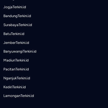
JogjaTerkini.id
BandungTerkini.id
SurabayaTerkini.id
BatuTerkini.id
JemberTerkini.id
BanyuwangiTerkini.id
MadiunTerkini.id
PacitanTerkini.id
NganjukTerkini.id
KediriTerkini.id
LamonganTerkini.id