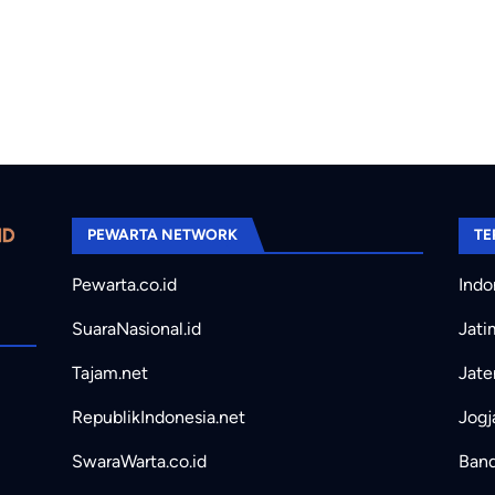
PEWARTA NETWORK
TE
Pewarta.co.id
Indo
SuaraNasional.id
Jati
Tajam.net
Jate
RepublikIndonesia.net
Jogj
SwaraWarta.co.id
Band