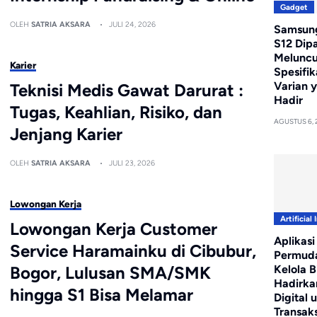
Gadget
OLEH
SATRIA AKSARA
JULI 24, 2026
Samsung
S12 Dip
Meluncur
Karier
Spesifik
Varian 
Teknisi Medis Gawat Darurat :
Hadir
Tugas, Keahlian, Risiko, dan
AGUSTUS 6, 
Jenjang Karier
OLEH
SATRIA AKSARA
JULI 23, 2026
Lowongan Kerja
Artificial 
Lowongan Kerja Customer
Aplikasi
Service Haramainku di Cibubur,
Permud
Kelola Bi
Bogor, Lulusan SMA/SMK
Hadirka
hingga S1 Bisa Melamar
Digital 
Transaks