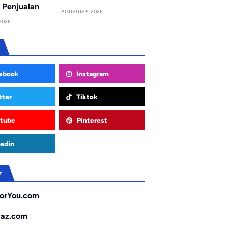
 Penjualan
AGUSTUS 5, 2026
2026
ebook
Instagram
tter
Tiktok
tube
Pinterest
edin
r
orYou.com
gaz.com