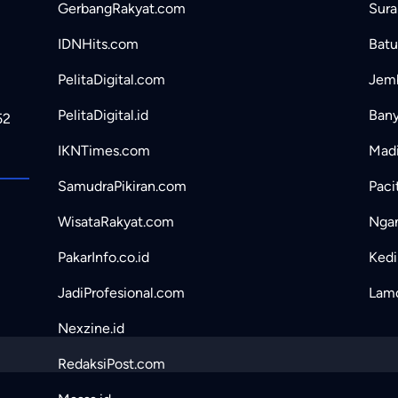
GerbangRakyat.com
Sura
IDNHits.com
Batu
PelitaDigital.com
Jemb
PelitaDigital.id
Bany
52
IKNTimes.com
Madi
SamudraPikiran.com
Paci
WisataRakyat.com
Ngan
PakarInfo.co.id
Kedir
JadiProfesional.com
Lamo
Nexzine.id
RedaksiPost.com