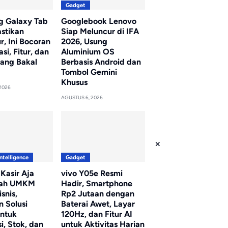
Gadget
 Galaxy Tab
Googlebook Lenovo
astikan
Siap Meluncur di IFA
, Ini Bocoran
2026, Usung
asi, Fitur, dan
Aluminium OS
yang Bakal
Berbasis Android dan
Tombol Gemini
Khusus
2026
AGUSTUS 6, 2026
Intelligence
Gadget
 Kasir Aja
vivo Y05e Resmi
ah UMKM
Hadir, Smartphone
snis,
Rp2 Jutaan dengan
n Solusi
Baterai Awet, Layar
untuk
120Hz, dan Fitur AI
i, Stok, dan
untuk Aktivitas Harian