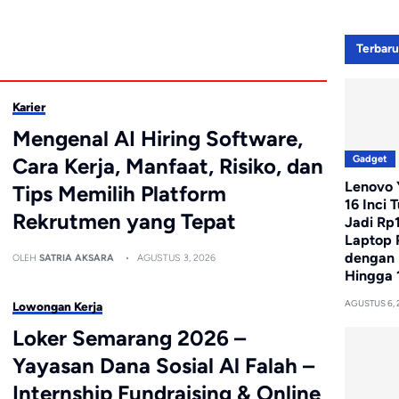
Terbar
Karier
Mengenal AI Hiring Software,
Gadget
Cara Kerja, Manfaat, Risiko, dan
Lenovo Y
Tips Memilih Platform
16 Inci 
Rekrutmen yang Tepat
Jadi Rp
Laptop 
dengan 
OLEH
SATRIA AKSARA
AGUSTUS 3, 2026
Hingga 
AGUSTUS 6, 
Lowongan Kerja
Loker Semarang 2026 –
Yayasan Dana Sosial Al Falah –
Internship Fundraising & Online