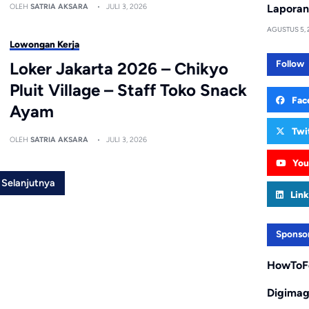
Laporan
OLEH
SATRIA AKSARA
JULI 3, 2026
AGUSTUS 5, 
Lowongan Kerja
Follow
Loker Jakarta 2026 – Chikyo
Pluit Village – Staff Toko Snack
Fac
Ayam
Twi
OLEH
SATRIA AKSARA
JULI 3, 2026
You
Selanjutnya
Link
Sponso
HowToF
Digima