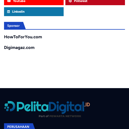
Youtube
Pinterest
Linkedin
Sponsor
HowToForYou.com
Digimagaz.com
PERUSAHAAN