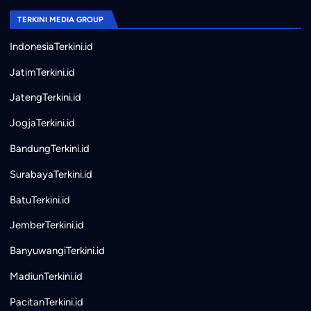
TERKINI MEDIA GROUP
IndonesiaTerkini.id
JatimTerkini.id
JatengTerkini.id
JogjaTerkini.id
BandungTerkini.id
SurabayaTerkini.id
BatuTerkini.id
JemberTerkini.id
BanyuwangiTerkini.id
MadiunTerkini.id
PacitanTerkini.id