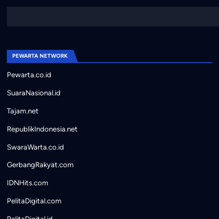
PEWARTA NETWORK
Pewarta.co.id
SuaraNasional.id
Tajam.net
RepublikIndonesia.net
SwaraWarta.co.id
GerbangRakyat.com
IDNHits.com
PelitaDigital.com
PelitaDigital.id