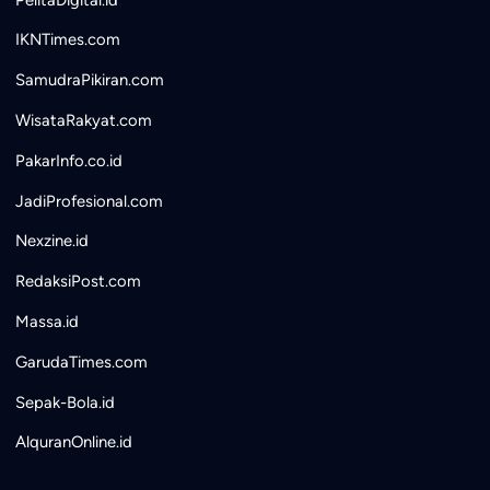
IKNTimes.com
SamudraPikiran.com
WisataRakyat.com
PakarInfo.co.id
JadiProfesional.com
Nexzine.id
RedaksiPost.com
Massa.id
GarudaTimes.com
Sepak-Bola.id
AlquranOnline.id