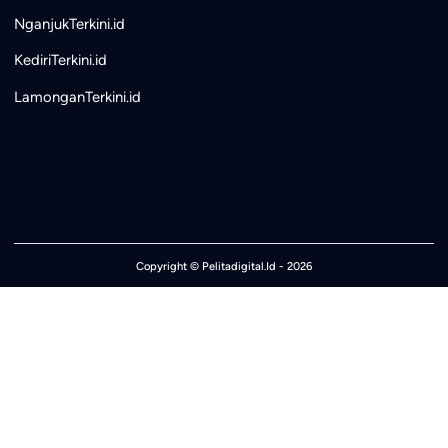
NganjukTerkini.id
KediriTerkini.id
LamonganTerkini.id
Copyright ©
Pelitadigital.Id
- 2026