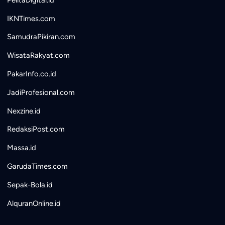
IKNTimes.com
SamudraPikiran.com
WisataRakyat.com
PakarInfo.co.id
JadiProfesional.com
Nexzine.id
RedaksiPost.com
Massa.id
GarudaTimes.com
Sepak-Bola.id
AlquranOnline.id