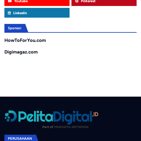
Youtube
Pinterest
Linkedin
Sponsor
HowToForYou.com
Digimagaz.com
PERUSAHAAN