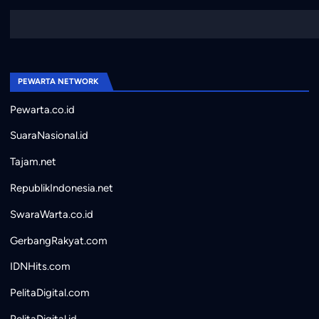
PEWARTA NETWORK
Pewarta.co.id
SuaraNasional.id
Tajam.net
RepublikIndonesia.net
SwaraWarta.co.id
GerbangRakyat.com
IDNHits.com
PelitaDigital.com
PelitaDigital.id