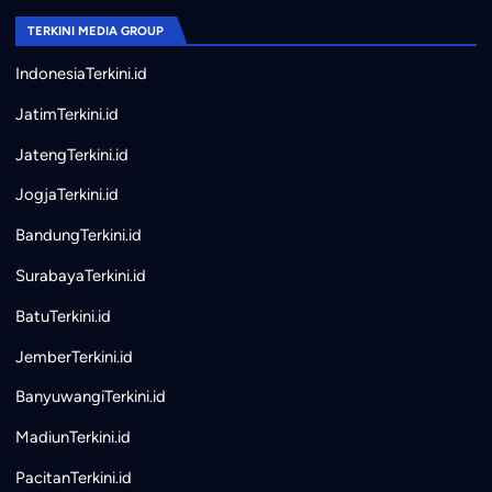
TERKINI MEDIA GROUP
IndonesiaTerkini.id
JatimTerkini.id
JatengTerkini.id
JogjaTerkini.id
BandungTerkini.id
SurabayaTerkini.id
BatuTerkini.id
JemberTerkini.id
BanyuwangiTerkini.id
MadiunTerkini.id
PacitanTerkini.id