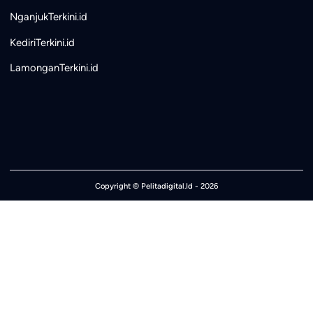
NganjukTerkini.id
KediriTerkini.id
LamonganTerkini.id
Copyright ©
Pelitadigital.Id
- 2026