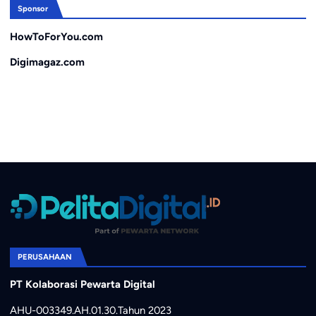
Sponsor
HowToForYou.com
Digimagaz.com
PERUSAHAAN
PT Kolaborasi Pewarta Digital
AHU-003349.AH.01.30.Tahun 2023