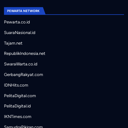
PEWARTA NETWORK
Pewarta.co.id
SuaraNasional.id
Tajam.net
RepublikIndonesia.net
SwaraWarta.co.id
GerbangRakyat.com
IDNHits.com
PelitaDigital.com
PelitaDigital.id
IKNTimes.com
SamudraPikiran.com