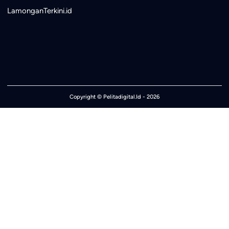
LamonganTerkini.id
Copyright ©
Pelitadigital.Id
- 2026