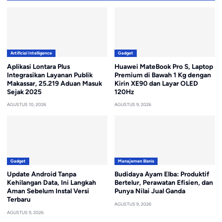
Artificial Intelligence
Gadget
Aplikasi Lontara Plus
Huawei MateBook Pro S, Laptop
Integrasikan Layanan Publik
Premium di Bawah 1 Kg dengan
Makassar, 25.219 Aduan Masuk
Kirin XE90 dan Layar OLED
Sejak 2025
120Hz
AGUSTUS 10, 2026
AGUSTUS 9, 2026
Gadget
Manajemen Bisnis
Update Android Tanpa
Budidaya Ayam Elba: Produktif
Kehilangan Data, Ini Langkah
Bertelur, Perawatan Efisien, dan
Aman Sebelum Instal Versi
Punya Nilai Jual Ganda
Terbaru
AGUSTUS 9, 2026
AGUSTUS 9, 2026