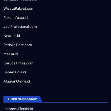
WisataRakyat.com
PakarInfo.co.id
JadiProfesional.com
Nexzine.id
RedaksiPost.com
Massa.id
GarudaTimes.com
Sepak-Bola.id
AlquranOnline.id
TERKINI MEDIA GROUP
IndonesiaTerkini.id