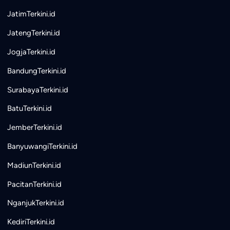
JatimTerkini.id
JatengTerkini.id
JogjaTerkini.id
BandungTerkini.id
SurabayaTerkini.id
BatuTerkini.id
JemberTerkini.id
BanyuwangiTerkini.id
MadiunTerkini.id
PacitanTerkini.id
NganjukTerkini.id
KediriTerkini.id