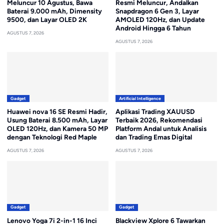
Meluncur 10 Agustus, Bawa
Resmi Meluncur, Andalkan
Baterai 9.000 mAh, Dimensity
Snapdragon 6 Gen 3, Layar
9500, dan Layar OLED 2K
AMOLED 120Hz, dan Update
Android Hingga 6 Tahun
AGUSTUS 7, 2026
AGUSTUS 7, 2026
Gadget
Artificial Intelligence
Huawei nova 16 SE Resmi Hadir,
Aplikasi Trading XAUUSD
Usung Baterai 8.500 mAh, Layar
Terbaik 2026, Rekomendasi
OLED 120Hz, dan Kamera 50 MP
Platform Andal untuk Analisis
dengan Teknologi Red Maple
dan Trading Emas Digital
AGUSTUS 7, 2026
AGUSTUS 7, 2026
Gadget
Gadget
Lenovo Yoga 7i 2-in-1 16 Inci
Blackview Xplore 6 Tawarkan