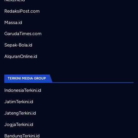
RedaksiPost.com
Massa.id
GarudaTimes.com
Sepak-Bola.id
AlquranOnline.id
TERKINI MEDIA GROUP
IndonesiaTerkini.id
JatimTerkini.id
JatengTerkini.id
JogjaTerkini.id
BandungTerkini.id