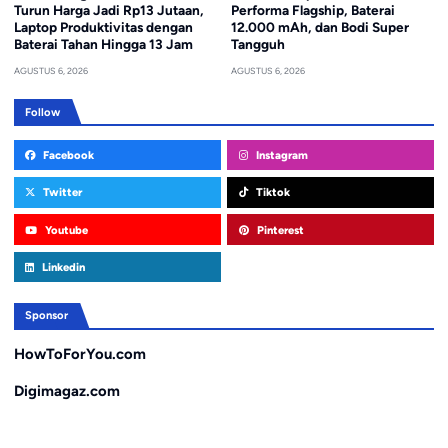
Turun Harga Jadi Rp13 Jutaan,
Performa Flagship, Baterai
Laptop Produktivitas dengan
12.000 mAh, dan Bodi Super
Baterai Tahan Hingga 13 Jam
Tangguh
AGUSTUS 6, 2026
AGUSTUS 6, 2026
Follow
Facebook
Instagram
Twitter
Tiktok
Youtube
Pinterest
Linkedin
Sponsor
HowToForYou.com
Digimagaz.com