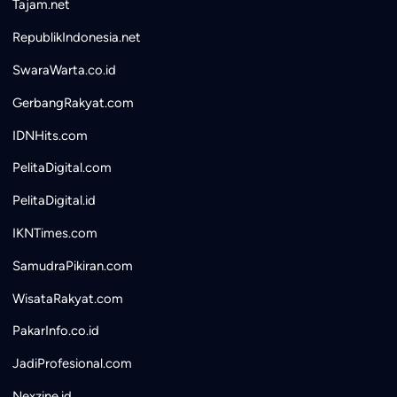
Tajam.net
RepublikIndonesia.net
SwaraWarta.co.id
GerbangRakyat.com
IDNHits.com
PelitaDigital.com
PelitaDigital.id
IKNTimes.com
SamudraPikiran.com
WisataRakyat.com
PakarInfo.co.id
JadiProfesional.com
Nexzine.id