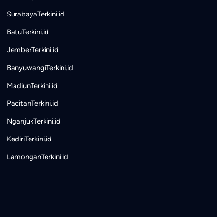
SurabayaTerkini.id
BatuTerkini.id
JemberTerkini.id
BanyuwangiTerkini.id
MadiunTerkini.id
PacitanTerkini.id
NganjukTerkini.id
KediriTerkini.id
LamonganTerkini.id