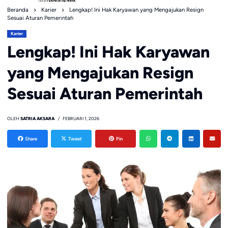
Beranda
Karier
Lengkap! Ini Hak Karyawan yang Mengajukan Resign
Sesuai Aturan Pemerintah
Karier
Lengkap! Ini Hak Karyawan
yang Mengajukan Resign
Sesuai Aturan Pemerintah
OLEH
SATRIA AKSARA
FEBRUARI 1, 2026
Share
Tweet
Pin