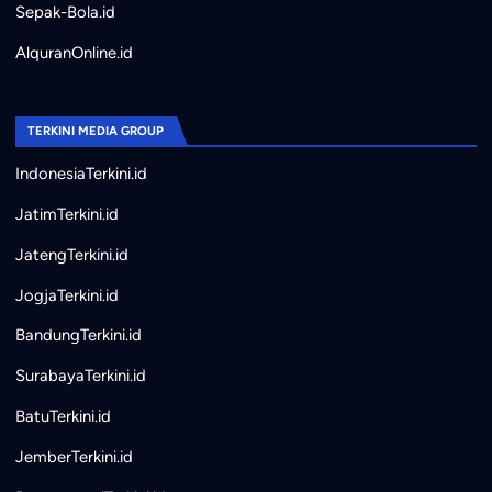
Sepak-Bola.id
AlquranOnline.id
TERKINI MEDIA GROUP
IndonesiaTerkini.id
JatimTerkini.id
JatengTerkini.id
JogjaTerkini.id
BandungTerkini.id
SurabayaTerkini.id
BatuTerkini.id
JemberTerkini.id