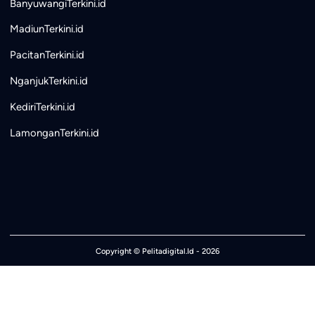
BanyuwangiTerkini.id
MadiunTerkini.id
PacitanTerkini.id
NganjukTerkini.id
KediriTerkini.id
LamonganTerkini.id
Copyright ©
Pelitadigital.Id
- 2026