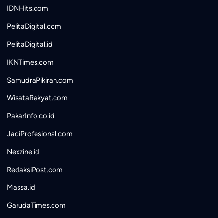
IDNHits.com
PelitaDigital.com
PelitaDigital.id
IKNTimes.com
SamudraPikiran.com
WisataRakyat.com
PakarInfo.co.id
JadiProfesional.com
Nexzine.id
RedaksiPost.com
Massa.id
GarudaTimes.com