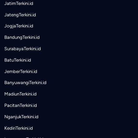
JatimTerkini.id
JatengTerkini.id
JogjaTerkini.id
BandungTerkini.id
SurabayaTerkini.id
BatuTerkini.id
JemberTerkini.id
BanyuwangiTerkini.id
MadiunTerkini.id
PacitanTerkini.id
NganjukTerkini.id
KediriTerkini.id