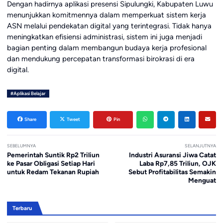
Dengan hadirnya aplikasi presensi Sipulungki, Kabupaten Luwu
menunjukkan komitmennya dalam memperkuat sistem kerja
ASN melalui pendekatan digital yang terintegrasi. Tidak hanya
meningkatkan efisiensi administrasi, sistem ini juga menjadi
bagian penting dalam membangun budaya kerja profesional
dan mendukung percepatan transformasi birokrasi di era
digital.
#Aplikasi Belajar
Share
Tweet
Pin
SEBELUMNYA
SELANJUTNYA
Pemerintah Suntik Rp2 Triliun
Industri Asuransi Jiwa Catat
ke Pasar Obligasi Setiap Hari
Laba Rp7,85 Triliun, OJK
untuk Redam Tekanan Rupiah
Sebut Profitabilitas Semakin
Menguat
Terbaru