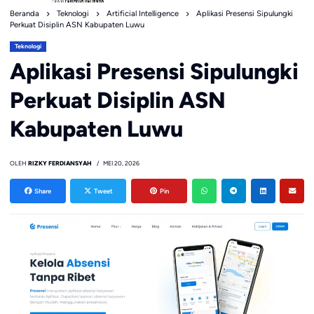
Beranda
Teknologi
Artificial Intelligence
Aplikasi Presensi Sipulungki
Perkuat Disiplin ASN Kabupaten Luwu
Teknologi
Aplikasi Presensi Sipulungki
Perkuat Disiplin ASN
Kabupaten Luwu
OLEH
RIZKY FERDIANSYAH
MEI 20, 2026
Share
Tweet
Pin