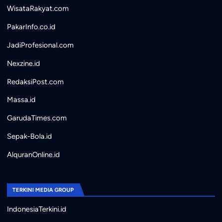
WisataRakyat.com
PakarInfo.co.id
JadiProfesional.com
Nexzine.id
RedaksiPost.com
Massa.id
GarudaTimes.com
Sepak-Bola.id
AlquranOnline.id
TERKINI MEDIA GROUP
IndonesiaTerkini.id