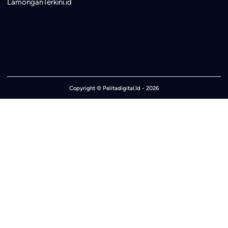
LamonganTerkini.id
Copyright ©
Pelitadigital.Id
- 2026