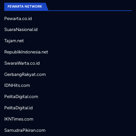
PEWARTA NETWORK
Pewarta.co.id
SuaraNasional.id
Tajam.net
RepublikIndonesia.net
SwaraWarta.co.id
GerbangRakyat.com
IDNHits.com
PelitaDigital.com
PelitaDigital.id
IKNTimes.com
SamudraPikiran.com