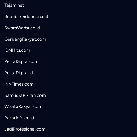
Tajam.net
RepublikIndonesia.net
SwaraWarta.co.id
GerbangRakyat.com
IDNHits.com
PelitaDigital.com
PelitaDigital.id
IKNTimes.com
SamudraPikiran.com
WisataRakyat.com
PakarInfo.co.id
JadiProfesional.com