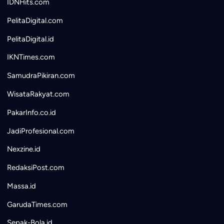
IDNHits.com
PelitaDigital.com
PelitaDigital.id
IKNTimes.com
SamudraPikiran.com
WisataRakyat.com
PakarInfo.co.id
JadiProfesional.com
Nexzine.id
RedaksiPost.com
Massa.id
GarudaTimes.com
Sepak-Bola.id