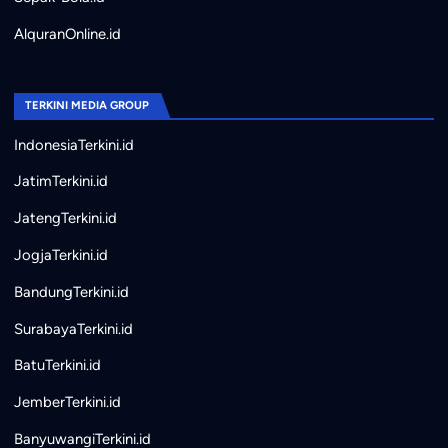
AlquranOnline.id
TERKINI MEDIA GROUP
IndonesiaTerkini.id
JatimTerkini.id
JatengTerkini.id
JogjaTerkini.id
BandungTerkini.id
SurabayaTerkini.id
BatuTerkini.id
JemberTerkini.id
BanyuwangiTerkini.id