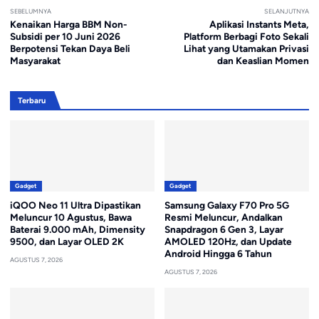
SEBELUMNYA
SELANJUTNYA
Kenaikan Harga BBM Non-
Aplikasi Instants Meta,
Subsidi per 10 Juni 2026
Platform Berbagi Foto Sekali
Berpotensi Tekan Daya Beli
Lihat yang Utamakan Privasi
Masyarakat
dan Keaslian Momen
Terbaru
Gadget
Gadget
iQOO Neo 11 Ultra Dipastikan
Samsung Galaxy F70 Pro 5G
Meluncur 10 Agustus, Bawa
Resmi Meluncur, Andalkan
Baterai 9.000 mAh, Dimensity
Snapdragon 6 Gen 3, Layar
9500, dan Layar OLED 2K
AMOLED 120Hz, dan Update
Android Hingga 6 Tahun
AGUSTUS 7, 2026
AGUSTUS 7, 2026