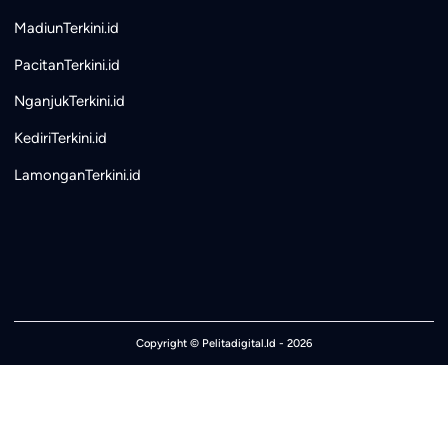
MadiunTerkini.id
PacitanTerkini.id
NganjukTerkini.id
KediriTerkini.id
LamonganTerkini.id
Copyright ©
Pelitadigital.Id
- 2026