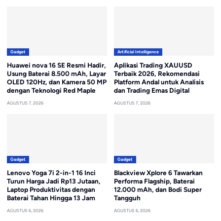
Gadget
Artificial Intelligence
Huawei nova 16 SE Resmi Hadir,
Aplikasi Trading XAUUSD
Usung Baterai 8.500 mAh, Layar
Terbaik 2026, Rekomendasi
OLED 120Hz, dan Kamera 50 MP
Platform Andal untuk Analisis
dengan Teknologi Red Maple
dan Trading Emas Digital
AGUSTUS 7, 2026
AGUSTUS 7, 2026
Gadget
Gadget
Lenovo Yoga 7i 2-in-1 16 Inci
Blackview Xplore 6 Tawarkan
Turun Harga Jadi Rp13 Jutaan,
Performa Flagship, Baterai
Laptop Produktivitas dengan
12.000 mAh, dan Bodi Super
Baterai Tahan Hingga 13 Jam
Tangguh
AGUSTUS 6, 2026
AGUSTUS 6, 2026