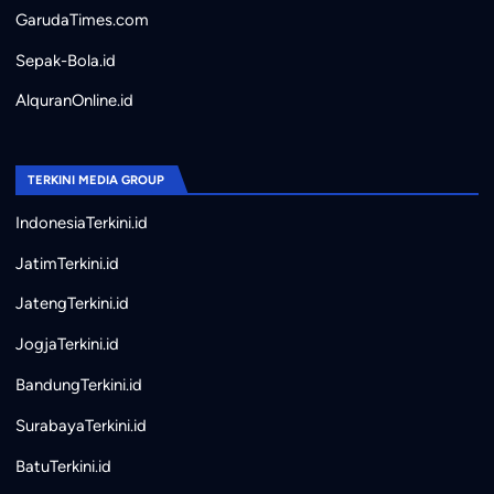
GarudaTimes.com
Sepak-Bola.id
AlquranOnline.id
TERKINI MEDIA GROUP
IndonesiaTerkini.id
JatimTerkini.id
JatengTerkini.id
JogjaTerkini.id
BandungTerkini.id
SurabayaTerkini.id
BatuTerkini.id