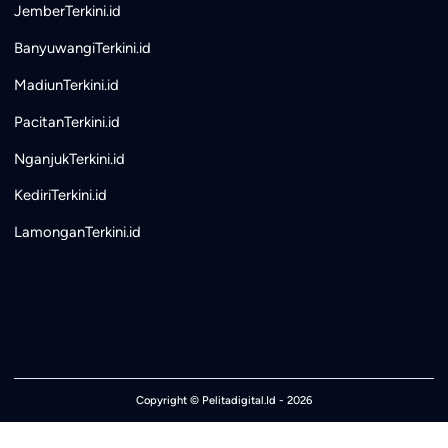
JemberTerkini.id
BanyuwangiTerkini.id
MadiunTerkini.id
PacitanTerkini.id
NganjukTerkini.id
KediriTerkini.id
LamonganTerkini.id
Copyright ©
Pelitadigital.Id
- 2026