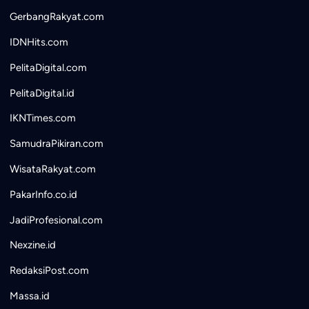
GerbangRakyat.com
IDNHits.com
PelitaDigital.com
PelitaDigital.id
IKNTimes.com
SamudraPikiran.com
WisataRakyat.com
PakarInfo.co.id
JadiProfesional.com
Nexzine.id
RedaksiPost.com
Massa.id