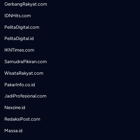
GerbangRakyat.com
IDNHits.com
PelitaDigital.com
PelitaDigital.id
IKNTimes.com
SamudraPikiran.com
WisataRakyat.com
PakarInfo.co.id
JadiProfesional.com
Nexzine.id
RedaksiPost.com
Massa.id