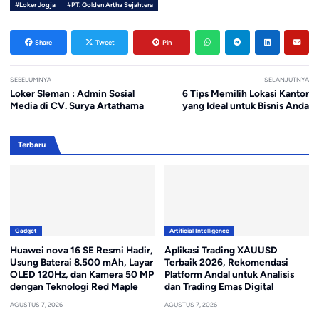
#Loker Jogja
#PT. Golden Artha Sejahtera
Share
Tweet
Pin
SEBELUMNYA
SELANJUTNYA
Loker Sleman : Admin Sosial
6 Tips Memilih Lokasi Kantor
Media di CV. Surya Artathama
yang Ideal untuk Bisnis Anda
Terbaru
Gadget
Artificial Intelligence
Huawei nova 16 SE Resmi Hadir,
Aplikasi Trading XAUUSD
Usung Baterai 8.500 mAh, Layar
Terbaik 2026, Rekomendasi
OLED 120Hz, dan Kamera 50 MP
Platform Andal untuk Analisis
dengan Teknologi Red Maple
dan Trading Emas Digital
AGUSTUS 7, 2026
AGUSTUS 7, 2026