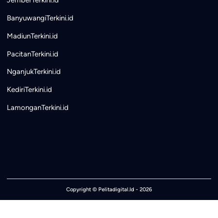
JemberTerkini.id
BanyuwangiTerkini.id
MadiunTerkini.id
PacitanTerkini.id
NganjukTerkini.id
KediriTerkini.id
LamonganTerkini.id
Copyright ©
Pelitadigital.Id
- 2026