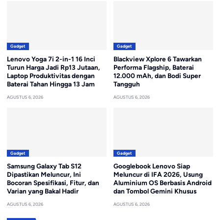
Gadget
Gadget
Lenovo Yoga 7i 2-in-1 16 Inci
Blackview Xplore 6 Tawarkan
Turun Harga Jadi Rp13 Jutaan,
Performa Flagship, Baterai
Laptop Produktivitas dengan
12.000 mAh, dan Bodi Super
Baterai Tahan Hingga 13 Jam
Tangguh
AGUSTUS 6, 2026
AGUSTUS 6, 2026
Gadget
Gadget
Samsung Galaxy Tab S12
Googlebook Lenovo Siap
Dipastikan Meluncur, Ini
Meluncur di IFA 2026, Usung
Bocoran Spesifikasi, Fitur, dan
Aluminium OS Berbasis Android
Varian yang Bakal Hadir
dan Tombol Gemini Khusus
AGUSTUS 6, 2026
AGUSTUS 6, 2026