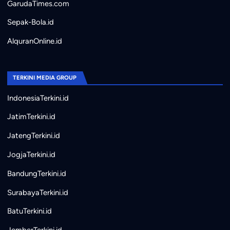
GarudaTimes.com
Sepak-Bola.id
AlquranOnline.id
TERKINI MEDIA GROUP
IndonesiaTerkini.id
JatimTerkini.id
JatengTerkini.id
JogjaTerkini.id
BandungTerkini.id
SurabayaTerkini.id
BatuTerkini.id